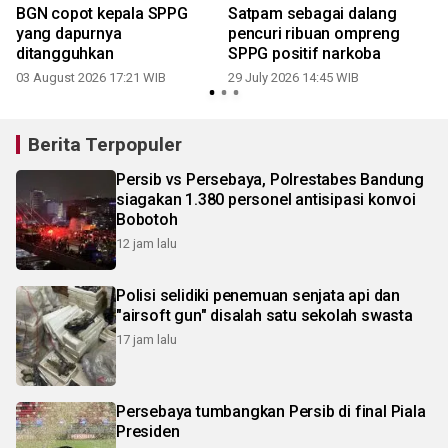
BGN copot kepala SPPG
Satpam sebagai dalang
yang dapurnya
pencuri ribuan ompreng
ditangguhkan
SPPG positif narkoba
03 August 2026 17:21 WIB
29 July 2026 14:45 WIB
2
Berita Terpopuler
Persib vs Persebaya, Polrestabes Bandung
siagakan 1.380 personel antisipasi konvoi
Bobotoh
12 jam lalu
Polisi selidiki penemuan senjata api dan
"airsoft gun" disalah satu sekolah swasta
17 jam lalu
Persebaya tumbangkan Persib di final Piala
Presiden