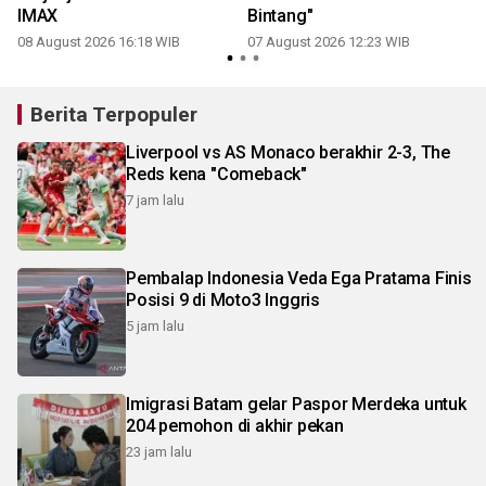
IMAX
Bintang"
08 August 2026 16:18 WIB
07 August 2026 12:23 WIB
3
Berita Terpopuler
Liverpool vs AS Monaco berakhir 2-3, The
Reds kena "Comeback"
7 jam lalu
Pembalap Indonesia Veda Ega Pratama Finis
Posisi 9 di Moto3 Inggris
5 jam lalu
Imigrasi Batam gelar Paspor Merdeka untuk
204 pemohon di akhir pekan
23 jam lalu