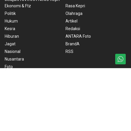
Ekonomi & Ftz
Rasa Kepri
Politik
Olahraga
Hukum
Artikel
Kesra
Redaksi
Hiburan
ANTARA Foto
Jagat
BrandA
Nasional
RSS
Nusantara
Foto
Video
Ketentuan Penggunaan
Kebijakan Cookie
Kebijakan Privasi
Pedoman Media Siber