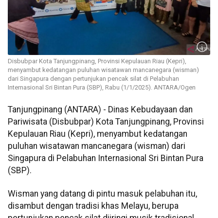
Disbubpar Kota Tanjungpinang, Provinsi Kepulauan Riau (Kepri),
menyambut kedatangan puluhan wisatawan mancanegara (wisman)
dari Singapura dengan pertunjukan pencak silat di Pelabuhan
Internasional Sri Bintan Pura (SBP), Rabu (1/1/2025). ANTARA/Ogen
Tanjungpinang (ANTARA) - Dinas Kebudayaan dan
Pariwisata (Disbubpar) Kota Tanjungpinang, Provinsi
Kepulauan Riau (Kepri), menyambut kedatangan
puluhan wisatawan mancanegara (wisman) dari
Singapura di Pelabuhan Internasional Sri Bintan Pura
(SBP).
Wisman yang datang di pintu masuk pelabuhan itu,
disambut dengan tradisi khas Melayu, berupa
pertunjukan pencak silat diiringi musik tradisional,