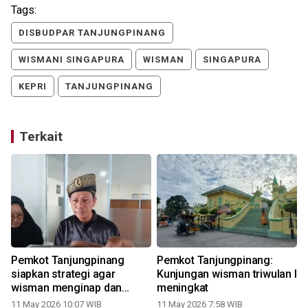
Tags:
DISBUDPAR TANJUNGPINANG
WISMANI SINGAPURA
WISMAN
SINGAPURA
KEPRI
TANJUNGPINANG
Terkait
Pemkot Tanjungpinang
Pemkot Tanjungpinang:
siapkan strategi agar
Kunjungan wisman triwulan I
wisman menginap dan
meningkat
berbelanja
11 May 2026 10:07 WIB
11 May 2026 7:58 WIB
1