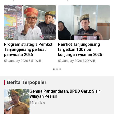
Program strategis Pemkot
Pemkot Tanjungpinang
Tanjungpinang perkuat
targetkan 100 ribu
u
pariwisata 2026
kunjungan wisman 2026
03 January 2026 5:51 WIB
02 January 2026 7:29 WIB
2
Berita Terpopuler
Gempa Pangandaran, BPBD Garut Sisir
Wilayah Pesisir
14 jam lalu