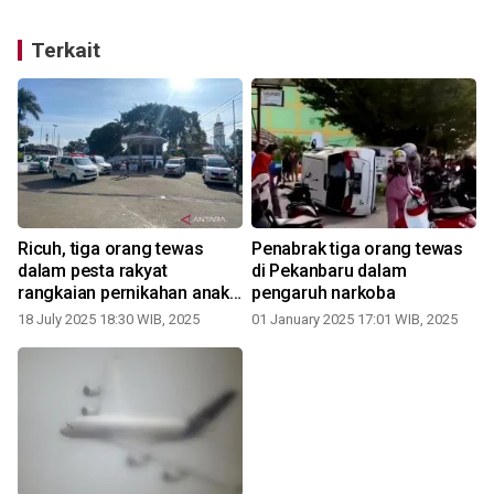
Terkait
Ricuh, tiga orang tewas
Penabrak tiga orang tewas
dalam pesta rakyat
di Pekanbaru dalam
rangkaian pernikahan anak
pengaruh narkoba
KDM
18 July 2025 18:30 WIB, 2025
01 January 2025 17:01 WIB, 2025