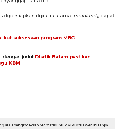
penyangga),” kata dia.
s dipersiapkan di pulau utama (
mainland),
dapat
a ikut sukseskan program MBG
m dengan judul:
Disdik Batam pastikan
nggu KBM
g atau pengindeksan otomatis untuk AI di situs web ini tanpa