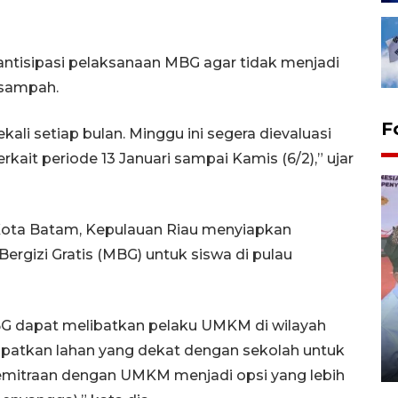
 antisipasi pelaksanaan MBG agar tidak menjadi
 sampah.
F
li setiap bulan. Minggu ini segera dievaluasi
kait periode 13 Januari sampai Kamis (6/2),” ujar
 Kota Batam, Kepulauan Riau menyiapkan
gizi Gratis (MBG) untuk siswa di pulau
Distribusi logistik pemilu
BG dapat melibatkan pelaku UMKM di wilayah
gunakan mobil jenazah
apatkan lahan yang dekat dengan sekolah untuk
08 February 2024 15:30 WIB, 2024
mitraan dengan UMKM menjadi opsi yang lebih