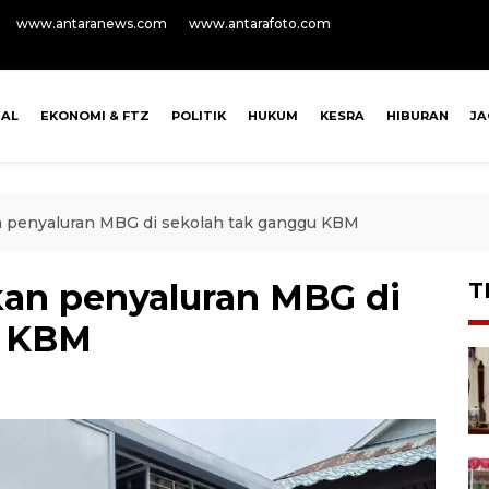
www.antaranews.com
www.antarafoto.com
NAL
EKONOMI & FTZ
POLITIK
HUKUM
KESRA
HIBURAN
J
n penyaluran MBG di sekolah tak ganggu KBM
kan penyaluran MBG di
T
u KBM