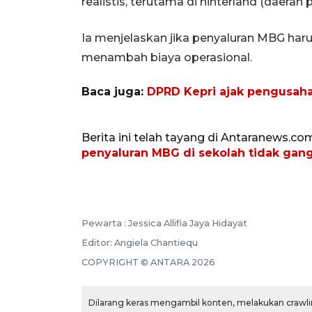
realistis, terutama di hinterland (daerah 
Ia menjelaskan jika penyaluran MBG haru
menambah biaya operasional.
Baca juga:
DPRD Kepri ajak pengusah
Berita ini telah tayang di Antaranews.co
penyaluran MBG di sekolah tidak ga
Pewarta :
Jessica Allifia Jaya Hidayat
Editor:
Angiela Chantiequ
COPYRIGHT ©
ANTARA
2026
Dilarang keras mengambil konten, melakukan crawlin