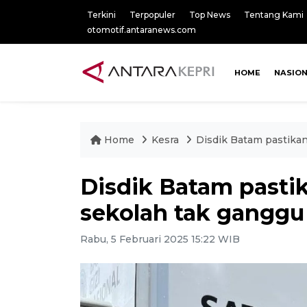
Terkini
Terpopuler
Top News
Tentang Kami
otomotif.antaranews.com
HOME
NASIO
Home
Kesra
Disdik Batam pastika
Disdik Batam pasti
sekolah tak gangg
Rabu, 5 Februari 2025 15:22 WIB