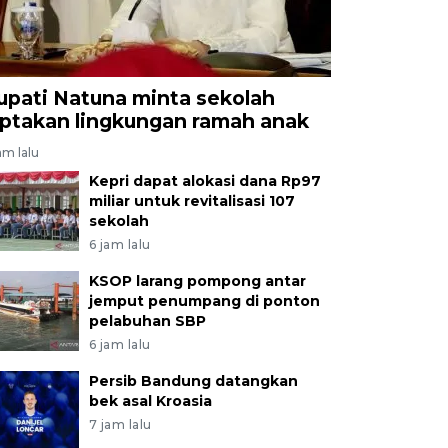
upati Natuna minta sekolah
iptakan lingkungan ramah anak
am lalu
Kepri dapat alokasi dana Rp97
miliar untuk revitalisasi 107
sekolah
6 jam lalu
KSOP larang pompong antar
jemput penumpang di ponton
pelabuhan SBP
6 jam lalu
Persib Bandung datangkan
bek asal Kroasia
7 jam lalu