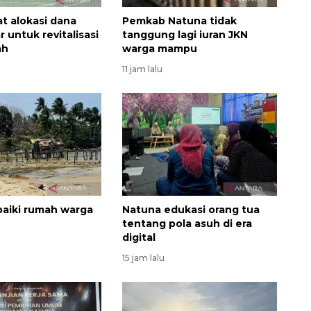
at alokasi dana
Pemkab Natuna tidak
r untuk revitalisasi
tanggung lagi iuran JKN
ah
warga mampu
11 jam lalu
aiki rumah warga
Natuna edukasi orang tua
tentang pola asuh di era
digital
15 jam lalu