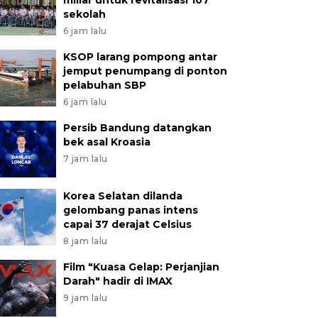
miliar untuk revitalisasi 107
sekolah
6 jam lalu
KSOP larang pompong antar
jemput penumpang di ponton
pelabuhan SBP
6 jam lalu
Persib Bandung datangkan
bek asal Kroasia
7 jam lalu
Korea Selatan dilanda
gelombang panas intens
capai 37 derajat Celsius
8 jam lalu
Film "Kuasa Gelap: Perjanjian
Darah" hadir di IMAX
9 jam lalu