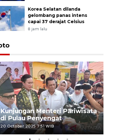
Korea Selatan dilanda
gelombang panas intens
capai 37 derajat Celsius
8 jam lalu
oto
KPU Teta
Nyanyang
Kunjungan Menteri Pariwisata
dan wakil
di Pulau Penyengat
periode 
20 October 2025 7:51 WIB
09 January 20