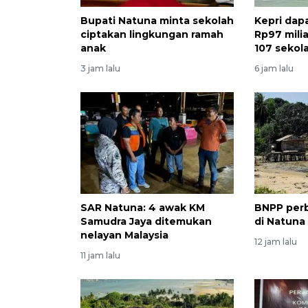
Bupati Natuna minta sekolah
Kepri dap
ciptakan lingkungan ramah
Rp97 milia
anak
107 sekol
3 jam lalu
6 jam lalu
SAR Natuna: 4 awak KM
BNPP perb
Samudra Jaya ditemukan
di Natuna
nelayan Malaysia
12 jam lalu
11 jam lalu