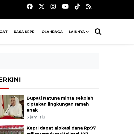
AGAT
RASA KEPRI
OLAHRAGA
LAINNYA
ERKINI
Bupati Natuna minta sekolah
ciptakan lingkungan ramah
anak
3 jam lalu
Kepri dapat alokasi dana Rp97