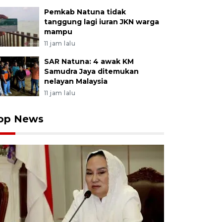
Pemkab Natuna tidak
tanggung lagi iuran JKN warga
mampu
11 jam lalu
SAR Natuna: 4 awak KM
Samudra Jaya ditemukan
nelayan Malaysia
11 jam lalu
op News