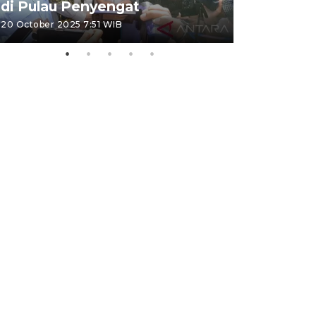
di Pulau Penyengat
periode 
20 October 2025 7:51 WIB
09 January 20