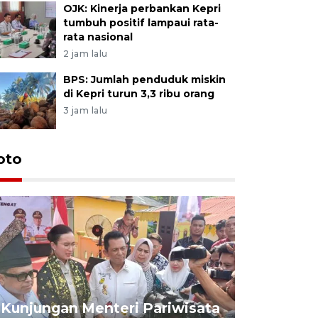
OJK: Kinerja perbankan Kepri
tumbuh positif lampaui rata-
rata nasional
2 jam lalu
BPS: Jumlah penduduk miskin
di Kepri turun 3,3 ribu orang
3 jam lalu
oto
KPU Teta
Nyanyang
Kunjungan Menteri Pariwisata
dan wakil