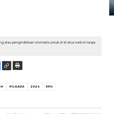
gunakan mobil jenazah
08 February 2024 15:30 WIB, 2024
g atau pengindeksan otomatis untuk AI di situs web ini tanpa
IH
PILKADA
2024
KPU