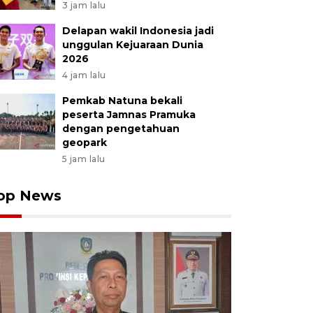
3 jam lalu
Delapan wakil Indonesia jadi
unggulan Kejuaraan Dunia
2026
4 jam lalu
Pemkab Natuna bekali
peserta Jamnas Pramuka
dengan pengetahuan
geopark
5 jam lalu
op News