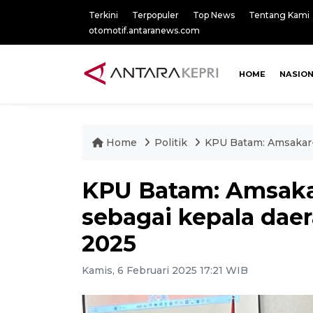
Terkini
Terpopuler
Top News
Tentang Kami
otomotif.antaranews.com
HOME
NASIO
Home
Politik
KPU Batam: Amsakar-C
KPU Batam: Amsakar
sebagai kepala daera
2025
Kamis, 6 Februari 2025 17:21 WIB