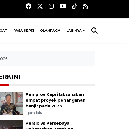
AGAT
RASA KEPRI
OLAHRAGA
LAINNYA
2025
ERKINI
Pemprov Kepri laksanakan
empat proyek penanganan
banjir pada 2026
1 jam lalu
Persib vs Persebaya,