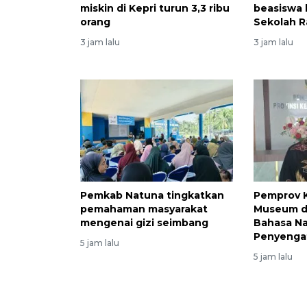
miskin di Kepri turun 3,3 ribu
beasiswa 
orang
Sekolah R
3 jam lalu
3 jam lalu
Pemkab Natuna tingkatkan
Pemprov K
pemahaman masyarakat
Museum 
mengenai gizi seimbang
Bahasa Na
Penyenga
5 jam lalu
5 jam lalu