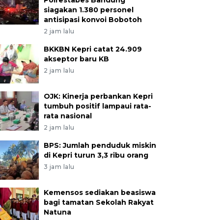
Polrestabes Bandung
siagakan 1.380 personel
antisipasi konvoi Bobotoh
2 jam lalu
BKKBN Kepri catat 24.909
akseptor baru KB
2 jam lalu
OJK: Kinerja perbankan Kepri
tumbuh positif lampaui rata-
rata nasional
2 jam lalu
BPS: Jumlah penduduk miskin
di Kepri turun 3,3 ribu orang
3 jam lalu
Kemensos sediakan beasiswa
bagi tamatan Sekolah Rakyat
Natuna