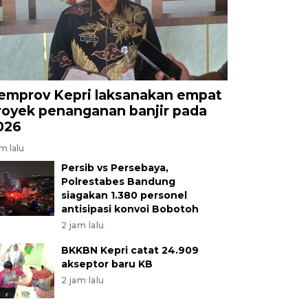
emprov Kepri laksanakan empat
royek penanganan banjir pada
026
am lalu
Persib vs Persebaya,
Polrestabes Bandung
siagakan 1.380 personel
antisipasi konvoi Bobotoh
2 jam lalu
BKKBN Kepri catat 24.909
akseptor baru KB
2 jam lalu