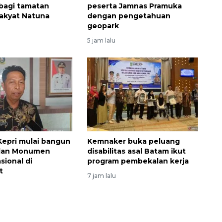
bagi tamatan
peserta Jamnas Pramuka
akyat Natuna
dengan pengetahuan
geopark
5 jam lalu
epri mulai bangun
Kemnaker buka peluang
dan Monumen
disabilitas asal Batam ikut
sional di
program pembekalan kerja
t
7 jam lalu