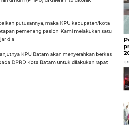
lihan umum (PHPU) di daerah itu ditolak
aikan putusannya, maka KPU kabupaten/kota
netapan pemenang paslon. Kami melakukan satu
P
ar dia.
p
2
lanjutnya KPU Batam akan menyerahkan berkas
kepada DPRD Kota Batam untuk dilakukan rapat
1 j