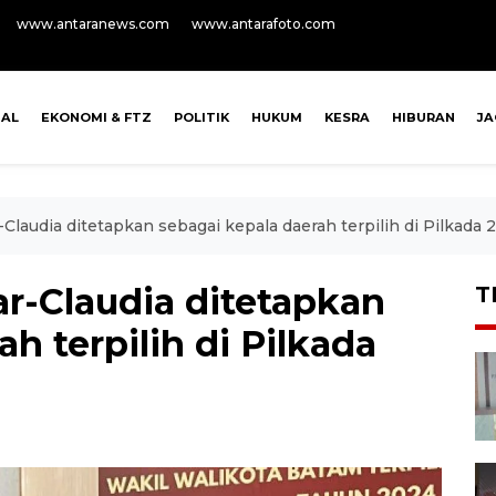
www.antaranews.com
www.antarafoto.com
NAL
EKONOMI & FTZ
POLITIK
HUKUM
KESRA
HIBURAN
J
laudia ditetapkan sebagai kepala daerah terpilih di Pilkada 
-Claudia ditetapkan
T
h terpilih di Pilkada