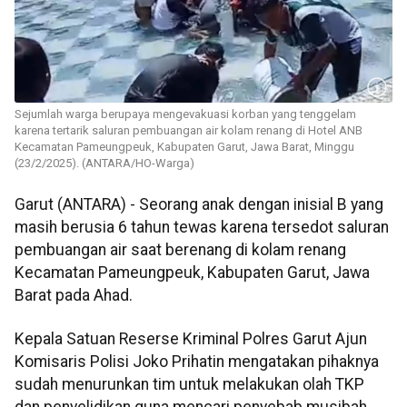
Sejumlah warga berupaya mengevakuasi korban yang tenggelam
karena tertarik saluran pembuangan air kolam renang di Hotel ANB
Kecamatan Pameungpeuk, Kabupaten Garut, Jawa Barat, Minggu
(23/2/2025). (ANTARA/HO-Warga)
Garut (ANTARA) - Seorang anak dengan inisial B yang
masih berusia 6 tahun tewas karena tersedot saluran
pembuangan air saat berenang di kolam renang
Kecamatan Pameungpeuk, Kabupaten Garut, Jawa
Barat pada Ahad.
Kepala Satuan Reserse Kriminal Polres Garut Ajun
Komisaris Polisi Joko Prihatin mengatakan pihaknya
sudah menurunkan tim untuk melakukan olah TKP
dan penyelidikan guna mencari penyebab musibah