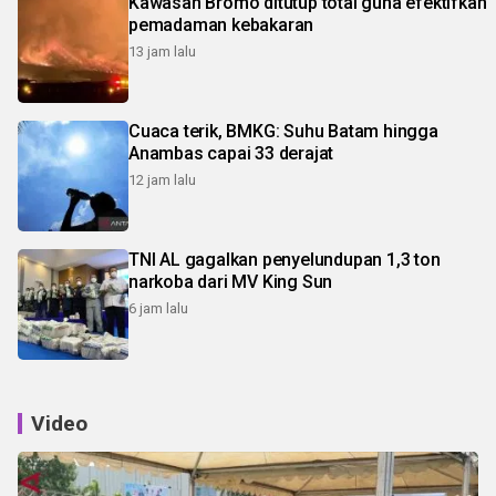
Kawasan Bromo ditutup total guna efektifkan
pemadaman kebakaran
13 jam lalu
Cuaca terik, BMKG: Suhu Batam hingga
Anambas capai 33 derajat
12 jam lalu
TNI AL gagalkan penyelundupan 1,3 ton
narkoba dari MV King Sun
6 jam lalu
Video