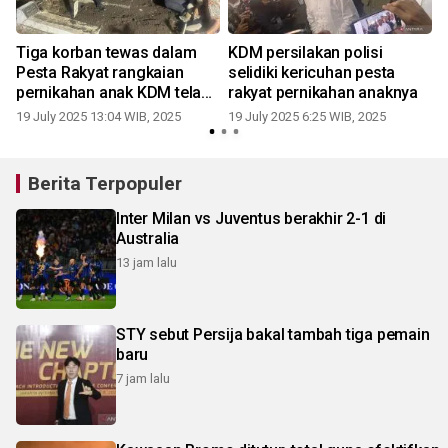
Tiga korban tewas dalam
KDM persilakan polisi
Pesta Rakyat rangkaian
selidiki kericuhan pesta
pernikahan anak KDM telah
rakyat pernikahan anaknya
dimakamkan
19 July 2025 13:04 WIB, 2025
19 July 2025 6:25 WIB, 2025
Berita Terpopuler
Inter Milan vs Juventus berakhir 2-1 di
Australia
13 jam lalu
STY sebut Persija bakal tambah tiga pemain
baru
7 jam lalu