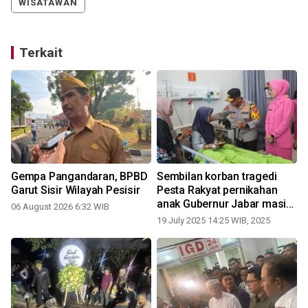
WISATAWAN
Terkait
Gempa Pangandaran, BPBD
Sembilan korban tragedi
Garut Sisir Wilayah Pesisir
Pesta Rakyat pernikahan
anak Gubernur Jabar masih
06 August 2026 6:32 WIB
dirawat
19 July 2025 14:25 WIB, 2025
1