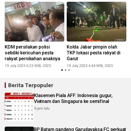
KDM persilakan polisi
Kolda Jabar pimpin olah
m
selidiki kericuhan pesta
TKP lokasi pesta rakyat di
rakyat pernikahan anaknya
Garut
19 July 2025 6:25 WIB, 2025
19 July 2025 4:44 WIB, 2025
Berita Terpopuler
Klasemen Piala AFF: Indonesia gugur,
Vietnam dan Singapura ke semifinal
9 jam lalu
BP Batam gandeng Garudayaksa FC perkuat