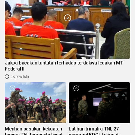
Jaksa bacakan tuntutan terhadap terdakwa ledakan MT
Federal II
15 jam lalu
Menhan pastikan kekuatan
Latihan trimatra TNI, 27
tempur TNI terpenuhi lewat
personel KDOL terjun di