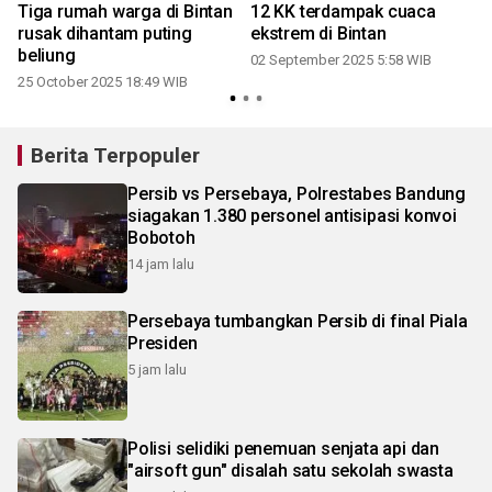
Tiga rumah warga di Bintan
12 KK terdampak cuaca
rusak dihantam puting
ekstrem di Bintan
beliung
02 September 2025 5:58 WIB
25 October 2025 18:49 WIB
1
Berita Terpopuler
Persib vs Persebaya, Polrestabes Bandung
siagakan 1.380 personel antisipasi konvoi
Bobotoh
14 jam lalu
Persebaya tumbangkan Persib di final Piala
Presiden
5 jam lalu
Polisi selidiki penemuan senjata api dan
"airsoft gun" disalah satu sekolah swasta