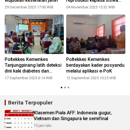
wujudkan kesehatan janin
reproduksi kepada siswa
SMPN14 Madong
29 December 2025 17:00 WIB
04 November 2025 15:32 WIB
Poltekkes Kemenkes
Poltekkes Kemenkes
Tanjungpinang latih deteksi
berdayakan kader posyandu
dini kaki diabetes dan
melalui aplikasi e-PoK
senam kaki
17 September 2025 6:14 WIB
12 September 2025 10:25 WIB
Berita Terpopuler
Klasemen Piala AFF: Indonesia gugur,
Vietnam dan Singapura ke semifinal
15 jam lalu