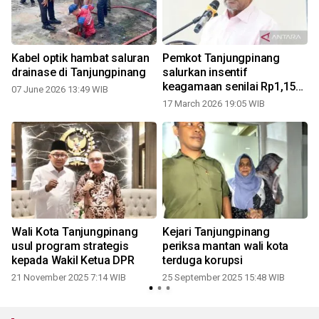
Kabel optik hambat saluran
Pemkot Tanjungpinang
drainase di Tanjungpinang
salurkan insentif
keagamaan senilai Rp1,15
07 June 2026 13:49 WIB
M
17 March 2026 19:05 WIB
1
Wali Kota Tanjungpinang
Kejari Tanjungpinang
usul program strategis
periksa mantan wali kota
kepada Wakil Ketua DPR
terduga korupsi
21 November 2025 7:14 WIB
25 September 2025 15:48 WIB