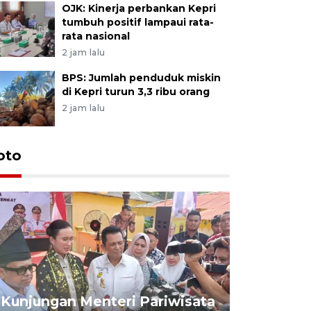
OJK: Kinerja perbankan Kepri
tumbuh positif lampaui rata-
rata nasional
2 jam lalu
BPS: Jumlah penduduk miskin
di Kepri turun 3,3 ribu orang
2 jam lalu
oto
KPU Teta
Nyanyang
Kunjungan Menteri Pariwisata
dan wakil