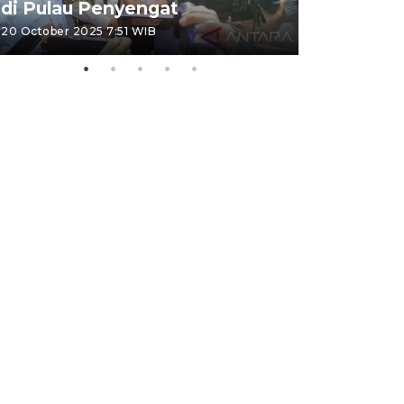
di Pulau Penyengat
periode 
20 October 2025 7:51 WIB
09 January 20