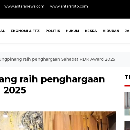
www.antaranews.com
www.antarafoto.com
NAL
EKONOMI & FTZ
POLITIK
HUKUM
KESRA
HIBURAN
J
jungpinang raih penghargaan Sahabat RDK Award 2025
ang raih penghargaan
T
 2025