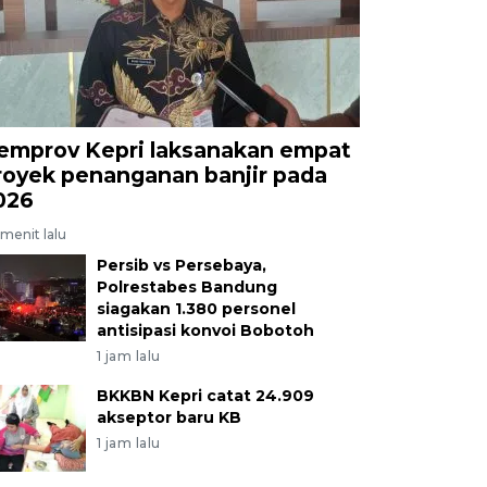
emprov Kepri laksanakan empat
royek penanganan banjir pada
026
menit lalu
Persib vs Persebaya,
Polrestabes Bandung
siagakan 1.380 personel
antisipasi konvoi Bobotoh
1 jam lalu
BKKBN Kepri catat 24.909
akseptor baru KB
1 jam lalu