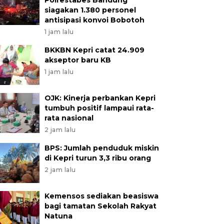
Polrestabes Bandung
siagakan 1.380 personel
antisipasi konvoi Bobotoh
1 jam lalu
BKKBN Kepri catat 24.909
akseptor baru KB
1 jam lalu
OJK: Kinerja perbankan Kepri
tumbuh positif lampaui rata-
rata nasional
2 jam lalu
BPS: Jumlah penduduk miskin
di Kepri turun 3,3 ribu orang
2 jam lalu
Kemensos sediakan beasiswa
bagi tamatan Sekolah Rakyat
Natuna