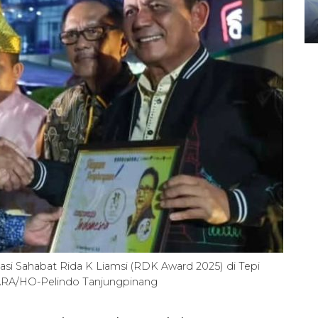
gunakan mobil jenazah
08 February 2024 15:30 WIB, 2024
si Sahabat Rida K Liamsi (RDK Award 2025) di Tepi
TARA/HO-Pelindo Tanjungpinang