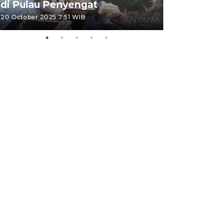
di Pulau Penyengat
periode 
20 October 2025 7:51 WIB
09 January 20