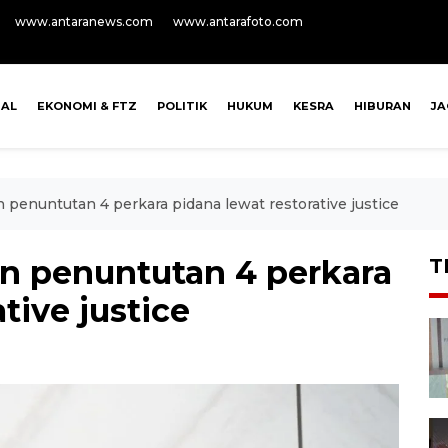
www.antaranews.com
www.antarafoto.com
NAL
EKONOMI & FTZ
POLITIK
HUKUM
KESRA
HIBURAN
J
n penuntutan 4 perkara pidana lewat restorative justice
an penuntutan 4 perkara
T
tive justice