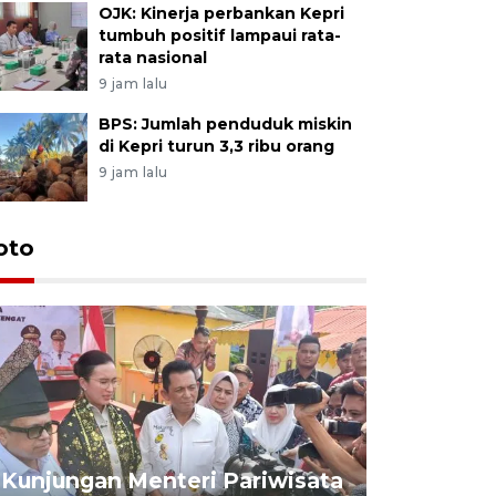
OJK: Kinerja perbankan Kepri
tumbuh positif lampaui rata-
rata nasional
9 jam lalu
BPS: Jumlah penduduk miskin
di Kepri turun 3,3 ribu orang
9 jam lalu
oto
KPU Teta
Nyanyang
Kunjungan Menteri Pariwisata
dan wakil