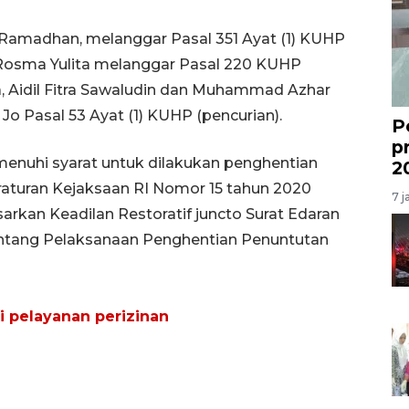
amadhan, melanggar Pasal 351 Ayat (1) KUHP
 Rosma Yulita melanggar Pasal 220 KUHP
na, Aidil Fitra Sawaludin dan Muhammad Azhar
Jo Pasal 53 Ayat (1) KUHP (pencurian).
P
p
enuhi syarat untuk dilakukan penghentian
2
raturan Kejaksaan RI Nomor 15 tahun 2020
7 j
rkan Keadilan Restoratif juncto Surat Edaran
ntang Pelaksanaan Penghentian Penuntutan
 pelayanan perizinan