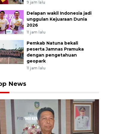
9 jam lalu
Delapan wakil Indonesia jadi
unggulan Kejuaraan Dunia
2026
11 jam lalu
Pemkab Natuna bekali
peserta Jamnas Pramuka
dengan pengetahuan
geopark
11 jam lalu
op News