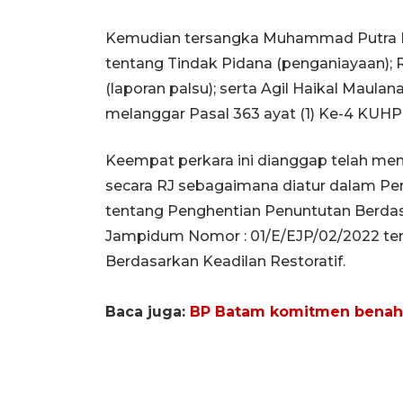
Kemudian tersangka Muhammad Putra R
tentang Tindak Pidana (penganiayaan);
(laporan palsu); serta Agil Haikal Maula
melanggar Pasal 363 ayat (1) Ke-4 KUHP 
Keempat perkara ini dianggap telah mem
secara RJ sebagaimana diatur dalam Pe
tentang Penghentian Penuntutan Berdasa
Jampidum Nomor : 01/E/EJP/02/2022 te
Berdasarkan Keadilan Restoratif.
Baca juga:
BP Batam komitmen benahi