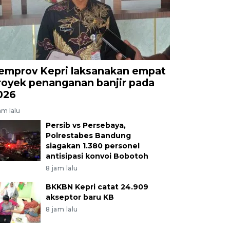
emprov Kepri laksanakan empat
royek penanganan banjir pada
026
am lalu
Persib vs Persebaya,
Polrestabes Bandung
siagakan 1.380 personel
antisipasi konvoi Bobotoh
8 jam lalu
BKKBN Kepri catat 24.909
akseptor baru KB
8 jam lalu