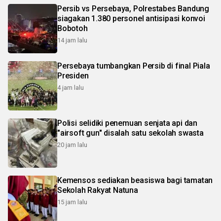
Persib vs Persebaya, Polrestabes Bandung
siagakan 1.380 personel antisipasi konvoi
Bobotoh
14 jam lalu
Persebaya tumbangkan Persib di final Piala
Presiden
4 jam lalu
Polisi selidiki penemuan senjata api dan
"airsoft gun" disalah satu sekolah swasta
20 jam lalu
Kemensos sediakan beasiswa bagi tamatan
Sekolah Rakyat Natuna
15 jam lalu