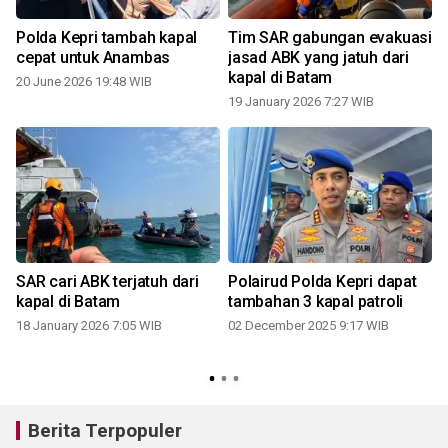
s
Polda Kepri tambah kapal
Tim SAR gabungan evakuasi
cepat untuk Anambas
jasad ABK yang jatuh dari
kapal di Batam
20 June 2026 19:48 WIB
19 January 2026 7:27 WIB
SAR cari ABK terjatuh dari
Polairud Polda Kepri dapat
kapal di Batam
tambahan 3 kapal patroli
18 January 2026 7:05 WIB
02 December 2025 9:17 WIB
4
Berita Terpopuler