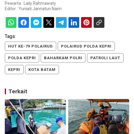
Pewarta : Laily Rahmawaty
Editor :
Yuniati Jannatun Naim
Tags:
HUT KE-79 POLAIRUD
POLAIRUD POLDA KEPRI
POLDA KEPRI
BAHARKAM POLRI
PATROLI LAUT
KEPRI
KOTA BATAM
Terkait