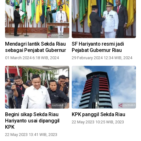
Mendagri lantik Sekda Riau
SF Hariyanto resmi jadi
sebagai Penjabat Gubernur
Pejabat Gubernur Riau
01 March 2024 6:18 WIB, 2024
29 February 2024 12:34 WIB, 2024
0
Begini sikap Sekda Riau
KPK panggil Sekda Riau
Hariyanto usai dipanggil
22 May 2023 10:25 WIB, 2023
KPK
22 May 2023 13:41 WIB, 2023
0