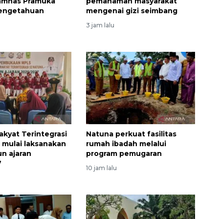
Jamnas Pramuka
pemahaman masyarakat
engetahuan
mengenai gizi seimbang
3 jam lalu
akyat Terintegrasi
Natuna perkuat fasilitas
 mulai laksanakan
rumah ibadah melalui
n ajaran
program pemugaran
7
10 jam lalu