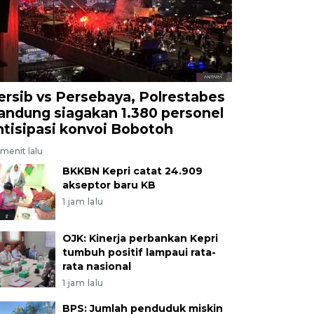
ersib vs Persebaya, Polrestabes
andung siagakan 1.380 personel
ntisipasi konvoi Bobotoh
menit lalu
BKKBN Kepri catat 24.909
akseptor baru KB
1 jam lalu
OJK: Kinerja perbankan Kepri
tumbuh positif lampaui rata-
rata nasional
1 jam lalu
BPS: Jumlah penduduk miskin