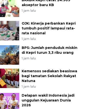
BKKBN Kepri catat 24.909
akseptor baru KB
1 jam lalu
OJK: Kinerja perbankan Kepri
tumbuh positif lampaui rata-
rata nasional
1 jam lalu
BPS: Jumlah penduduk miskin
di Kepri turun 3,3 ribu orang
1 jam lalu
Kemensos sediakan beasiswa
bagi tamatan Sekolah Rakyat
Natuna
1 jam lalu
Delapan wakil Indonesia jadi
unggulan Kejuaraan Dunia
2026