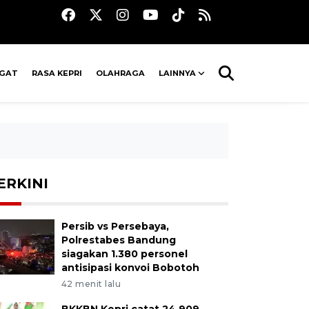
AGAT
RASA KEPRI
OLAHRAGA
LAINNYA
ERKINI
Persib vs Persebaya,
Polrestabes Bandung
siagakan 1.380 personel
antisipasi konvoi Bobotoh
42 menit lalu