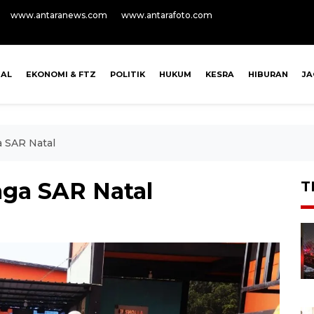
www.antaranews.com
www.antarafoto.com
NAL
EKONOMI & FTZ
POLITIK
HUKUM
KESRA
HIBURAN
J
a SAR Natal
aga SAR Natal
T