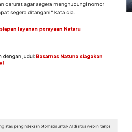
n darurat agar segera menghubungi nomor
08 February 2024 15:30 WIB, 2024
pat segera ditangani," kata dia.
siapan layanan perayaan Nataru
m dengan judul:
Basarnas Natuna siagakan
al
g atau pengindeksan otomatis untuk AI di situs web ini tanpa