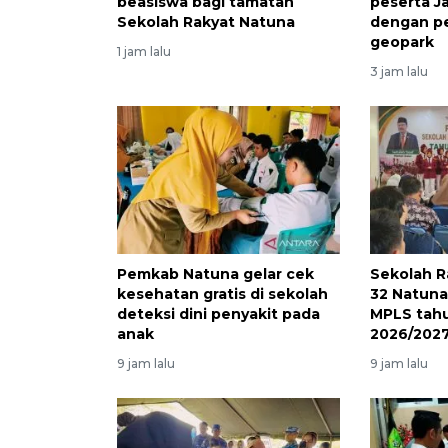
beasiswa bagi tamatan
peserta 
Sekolah Rakyat Natuna
dengan p
geopark
1 jam lalu
3 jam lalu
Pemkab Natuna gelar cek
Sekolah R
kesehatan gratis di sekolah
32 Natuna
deteksi dini penyakit pada
MPLS tahu
anak
2026/202
9 jam lalu
9 jam lalu