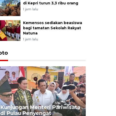
di Kepri turun 3,3 ribu orang
1 jam lalu
Kemensos sediakan beasiswa
bagi tamatan Sekolah Rakyat
Natuna
1 jam lalu
oto
KPU Teta
Nyanyang
Kunjungan Menteri Pariwisata
dan wakil
di Pulau Penyengat
periode 