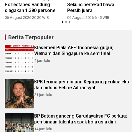
Polrestabes Bandung
Sekulic bertekad bawa
siagakan 1.380 personel
Persib juara
antisipasi konvoi Bobotoh
06 August 2026 20:20 WIB
06 August 2026 6:45 WIB
Berita Terpopuler
Klasemen Piala AFF: Indonesia gugur,
Vietnam dan Singapura ke semifinal
4 jam lalu
KPK terima permintaan Kejagung periksa eks
Jampidsus Febrie Adriansyah
21 jam lalu
BP Batam gandeng Garudayaksa FC perkuat
pembinaan talenta sepak bola usia dini
14 jam lalu