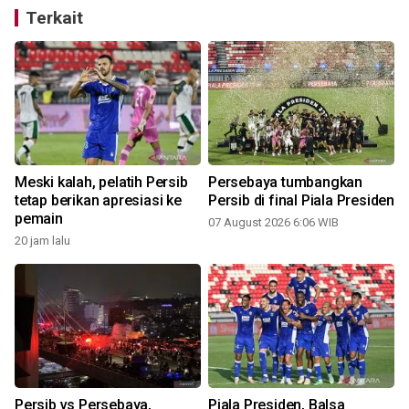
Terkait
i
Meski kalah, pelatih Persib
Persebaya tumbangkan
tetap berikan apresiasi ke
Persib di final Piala Presiden
pemain
07 August 2026 6:06 WIB
20 jam lalu
Persib vs Persebaya,
Piala Presiden, Balsa