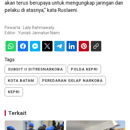
akan terus berupaya untuk mengungkap jaringan dan
pelaku di atasnya,” kata Ruslaeni.
Pewarta : Laily Rahmawaty
Editor :
Yuniati Jannatun Naim
Tags:
SUBDIT II DITRESNARKOBA
POLDA KEPRI
KOTA BATAM
PEREDARAN GELAP NARKOBA
KEPRI
Terkait