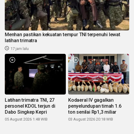
Menhan pastikan kekuatan tempur TNI terpenuhi lewat
latihan trimatra
17 jam lalu
Latihan trimatra TNI, 27
Kodaeral IV gagalkan
personel KDOL terjun di
penyelundupan timah 1.6
Dabo Singkep Kepri
ton senilai Rp1,3 miliar
05 August 2026 1:48 WIB
03 August 2026 20:18 WIB