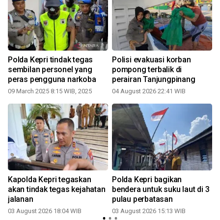
Polda Kepri tindak tegas
Polisi evakuasi korban
f
sembilan personel yang
pompong terbalik di
peras pengguna narkoba
perairan Tanjungpinang
09 March 2025 8:15 WIB, 2025
04 August 2026 22:41 WIB
Kapolda Kepri tegaskan
Polda Kepri bagikan
akan tindak tegas kejahatan
bendera untuk suku laut di 3
jalanan
pulau perbatasan
03 August 2026 18:04 WIB
03 August 2026 15:13 WIB
2