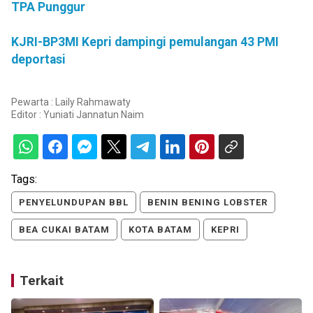
TPA Punggur
KJRI-BP3MI Kepri dampingi pemulangan 43 PMI
deportasi
Pewarta : Laily Rahmawaty
Editor :
Yuniati Jannatun Naim
Tags:
PENYELUNDUPAN BBL
BENIN BENING LOBSTER
BEA CUKAI BATAM
KOTA BATAM
KEPRI
Terkait