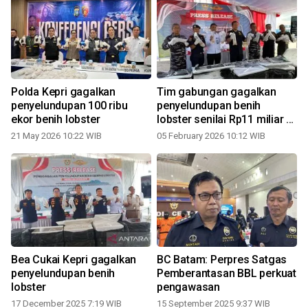
n
Polda Kepri gagalkan
Tim gabungan gagalkan
penyelundupan 100 ribu
penyelundupan benih
ekor benih lobster
lobster senilai Rp11 miliar di
Batam
21 May 2026 10:22 WIB
05 February 2026 10:12 WIB
Bea Cukai Kepri gagalkan
BC Batam: Perpres Satgas
l
penyelundupan benih
Pemberantasan BBL perkuat
lobster
pengawasan
17 December 2025 7:19 WIB
15 September 2025 9:37 WIB