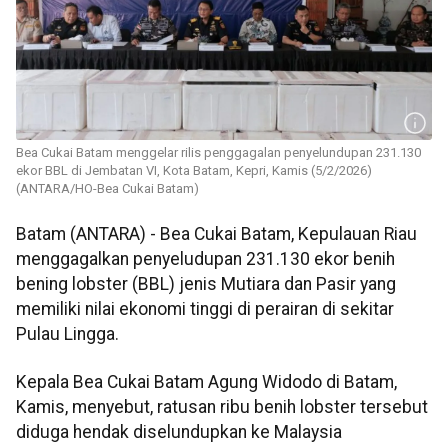
Bea Cukai Batam menggelar rilis penggagalan penyelundupan 231.130
ekor BBL di Jembatan VI, Kota Batam, Kepri, Kamis (5/2/2026)
(ANTARA/HO-Bea Cukai Batam)
Batam (ANTARA) - Bea Cukai Batam, Kepulauan Riau
menggagalkan penyeludupan 231.130 ekor benih
bening lobster (BBL) jenis Mutiara dan Pasir yang
memiliki nilai ekonomi tinggi di perairan di sekitar
Pulau Lingga.
Kepala Bea Cukai Batam Agung Widodo di Batam,
Kamis, menyebut, ratusan ribu benih lobster tersebut
diduga hendak diselundupkan ke Malaysia