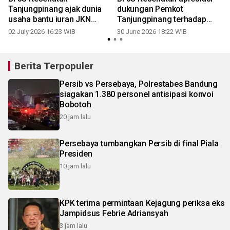
Tanjungpinang ajak dunia
dukungan Pemkot
usaha bantu iuran JKN
Tanjungpinang terhadap
melalui program CSR
program JKN
02 July 2026 16:23 WIB
30 June 2026 18:22 WIB
Berita Terpopuler
Persib vs Persebaya, Polrestabes Bandung
siagakan 1.380 personel antisipasi konvoi
Bobotoh
20 jam lalu
Persebaya tumbangkan Persib di final Piala
Presiden
10 jam lalu
KPK terima permintaan Kejagung periksa eks
Jampidsus Febrie Adriansyah
3 jam lalu