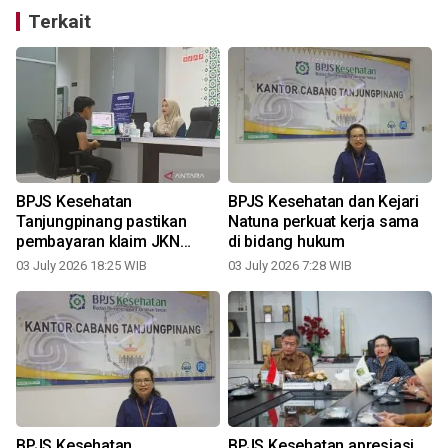
Terkait
BPJS Kesehatan
BPJS Kesehatan dan Kejari
Tanjungpinang pastikan
Natuna perkuat kerja sama
pembayaran klaim JKN
di bidang hukum
berjalan lancar
03 July 2026 18:25 WIB
03 July 2026 7:28 WIB
BPJS Kesehatan
BPJS Kesehatan apresiasi