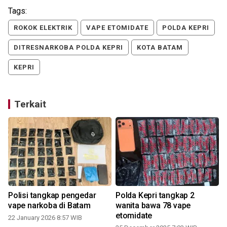
Tags:
ROKOK ELEKTRIK
VAPE ETOMIDATE
POLDA KEPRI
DITRESNARKOBA POLDA KEPRI
KOTA BATAM
KEPRI
Terkait
Polisi tangkap pengedar
Polda Kepri tangkap 2
p
vape narkoba di Batam
wanita bawa 78 vape
etomidate
22 January 2026 8:57 WIB