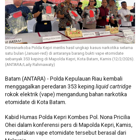
Ditresnarkoba Polda Kepri merilis hasil ungkap kasus narkotika selama
satu bulan (Januari-red) di antaranya barang bukti vape etomidate
sebanyak 353 keping di Mapolda Kepri, Kota Batam, Kamis (12/2/2026).
(ANTARA/Laily Rahmawaty)
Batam (ANTARA) - Polda Kepulauan Riau kembali
menggagalkan peredaran 353 keping
liquid cartridge
rokok elektrik (vape) mengandung bahan narkotika
etomidate di Kota Batam.
Kabid Humas Polda Kepri Kombes Pol. Nona Pricilia
Ohei dalam konferensi pers di Mapolda Kepri, Kamis,
mengatakan vape etomidate tersebut berasal dari