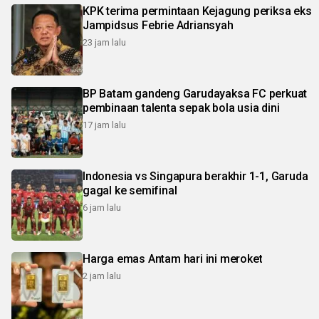
KPK terima permintaan Kejagung periksa eks
Jampidsus Febrie Adriansyah
23 jam lalu
BP Batam gandeng Garudayaksa FC perkuat
pembinaan talenta sepak bola usia dini
17 jam lalu
Indonesia vs Singapura berakhir 1-1, Garuda
gagal ke semifinal
6 jam lalu
Harga emas Antam hari ini meroket
2 jam lalu