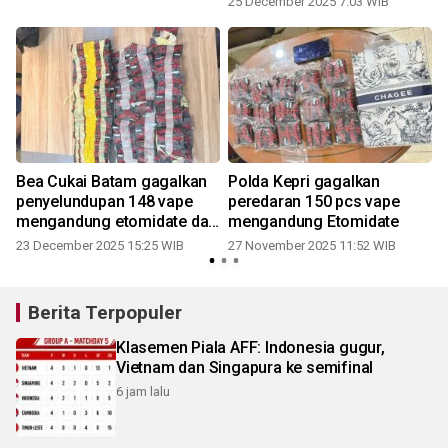
25 December 2025 7:03 WIB
Bea Cukai Batam gagalkan
Polda Kepri gagalkan
penyelundupan 148 vape
peredaran 150 pcs vape
mengandung etomidate dari
mengandung Etomidate
malaysia
23 December 2025 15:25 WIB
27 November 2025 11:52 WIB
Berita Terpopuler
Klasemen Piala AFF: Indonesia gugur,
Vietnam dan Singapura ke semifinal
6 jam lalu