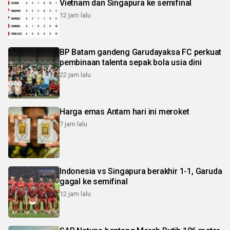
Vietnam dan Singapura ke semifinal
12 jam lalu
BP Batam gandeng Garudayaksa FC perkuat
pembinaan talenta sepak bola usia dini
22 jam lalu
Harga emas Antam hari ini meroket
7 jam lalu
Indonesia vs Singapura berakhir 1-1, Garuda
gagal ke semifinal
12 jam lalu