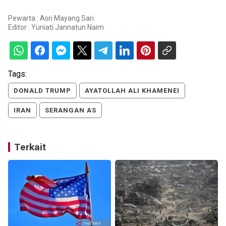
Pewarta : Asri Mayang Sari
Editor :
Yuniati Jannatun Naim
Tags:
DONALD TRUMP
AYATOLLAH ALI KHAMENEI
IRAN
SERANGAN AS
Terkait