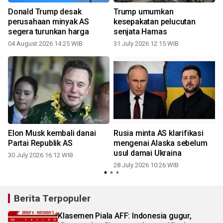
Donald Trump desak
Trump umumkan
perusahaan minyak AS
kesepakatan pelucutan
segera turunkan harga
senjata Hamas
1
04 August 2026 14:25 WIB
31 July 2026 12:15 WIB
Elon Musk kembali danai
Rusia minta AS klarifikasi
Partai Republik AS
mengenai Alaska sebelum
a
usul damai Ukraina
30 July 2026 16:12 WIB
28 July 2026 10:26 WIB
1
Berita Terpopuler
Klasemen Piala AFF: Indonesia gugur,