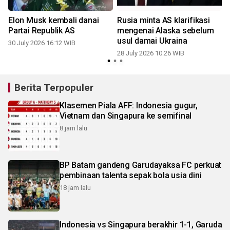
Elon Musk kembali danai
Rusia minta AS klarifikasi
Partai Republik AS
mengenai Alaska sebelum
a
usul damai Ukraina
30 July 2026 16:12 WIB
28 July 2026 10:26 WIB
1
Berita Terpopuler
Klasemen Piala AFF: Indonesia gugur,
Vietnam dan Singapura ke semifinal
8 jam lalu
BP Batam gandeng Garudayaksa FC perkuat
pembinaan talenta sepak bola usia dini
18 jam lalu
Indonesia vs Singapura berakhir 1-1, Garuda