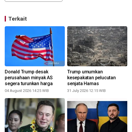
Terkait
Donald Trump desak
Trump umumkan
perusahaan minyak AS
kesepakatan pelucutan
segera turunkan harga
senjata Hamas
1
04 August 2026 14:25 WIB
31 July 2026 12:15 WIB