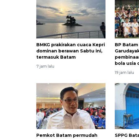
BMKG prakirakan cuaca Kepri
BP Batam
dominan berawan Sabtu ini,
Garudayak
termasuk Batam
pembinaan
bola usia 
7 jam lalu
19 jam lalu
Pemkot Batam permudah
SPPG Bat