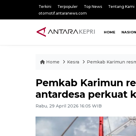
Terkini
Terpopuler
Top News
Tentang Kami
otomotif.antaranews.com
HOME
NASIO
Home
Kesra
Pemkab Karimun resmi
Pemkab Karimun re
antardesa perkuat 
Rabu, 29 April 2026 16:05 WIB