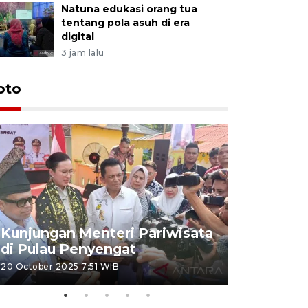
Natuna edukasi orang tua
tentang pola asuh di era
digital
3 jam lalu
oto
KPU Teta
Nyanyang
Kunjungan Menteri Pariwisata
dan wakil
di Pulau Penyengat
periode 
20 October 2025 7:51 WIB
09 January 20