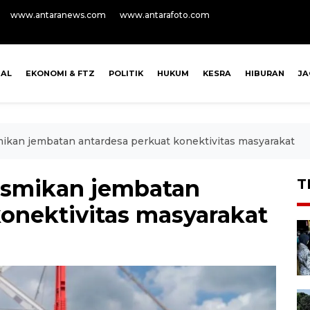
www.antaranews.com
www.antarafoto.com
NAL
EKONOMI & FTZ
POLITIK
HUKUM
KESRA
HIBURAN
J
kan jembatan antardesa perkuat konektivitas masyarakat
smikan jembatan
T
konektivitas masyarakat