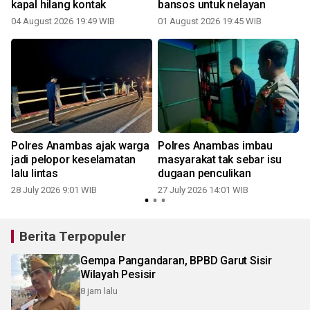
kapal hilang kontak
bansos untuk nelayan
04 August 2026 19:49 WIB
01 August 2026 19:45 WIB
2
Polres Anambas ajak warga
Polres Anambas imbau
n
jadi pelopor keselamatan
masyarakat tak sebar isu
lalu lintas
dugaan penculikan
28 July 2026 9:01 WIB
27 July 2026 14:01 WIB
2
Berita Terpopuler
Gempa Pangandaran, BPBD Garut Sisir
Wilayah Pesisir
8 jam lalu