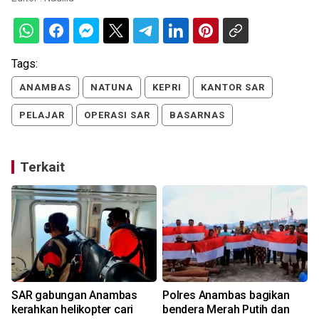
Tags:
ANAMBAS
NATUNA
KEPRI
KANTOR SAR
PELAJAR
OPERASI SAR
BASARNAS
Terkait
SAR gabungan Anambas
Polres Anambas bagikan
l
kerahkan helikopter cari
bendera Merah Putih dan