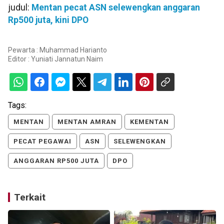
judul:
Mentan pecat ASN selewengkan anggaran
Rp500 juta, kini DPO
Pewarta : Muhammad Harianto
Editor :
Yuniati Jannatun Naim
Tags:
MENTAN
MENTAN AMRAN
KEMENTAN
PECAT PEGAWAI
ASN
SELEWENGKAN
ANGGARAN RP500 JUTA
DPO
Terkait