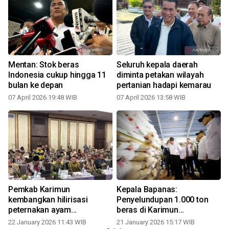
Mentan: Stok beras
Seluruh kepala daerah
Indonesia cukup hingga 11
diminta petakan wilayah
bulan ke depan
pertanian hadapi kemarau
07 April 2026 19:48 WIB
07 April 2026 13:58 WIB
Pemkab Karimun
Kepala Bapanas:
l
kembangkan hilirisasi
Penyelundupan 1.000 ton
peternakan ayam
beras di Karimun
terintegrasi wujud
pengkhianat bangsa
22 January 2026 11:43 WIB
21 January 2026 15:17 WIB