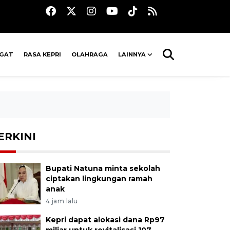
AGAT
RASA KEPRI
OLAHRAGA
LAINNYA
ERKINI
Bupati Natuna minta sekolah
ciptakan lingkungan ramah
anak
4 jam lalu
Kepri dapat alokasi dana Rp97