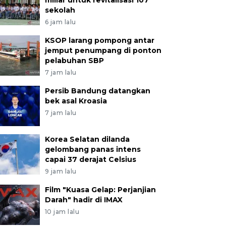
miliar untuk revitalisasi 107
sekolah
6 jam lalu
KSOP larang pompong antar
jemput penumpang di ponton
pelabuhan SBP
7 jam lalu
Persib Bandung datangkan
bek asal Kroasia
7 jam lalu
Korea Selatan dilanda
gelombang panas intens
capai 37 derajat Celsius
9 jam lalu
Film "Kuasa Gelap: Perjanjian
Darah" hadir di IMAX
10 jam lalu