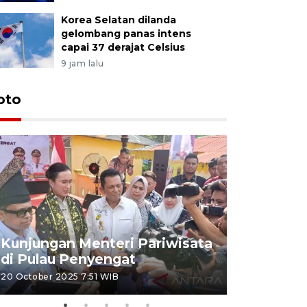
Korea Selatan dilanda
gelombang panas intens
capai 37 derajat Celsius
9 jam lalu
oto
KPU Teta
Nyanyang
Kunjungan Menteri Pariwisata
dan wakil
di Pulau Penyengat
periode 
20 October 2025 7:51 WIB
09 January 20