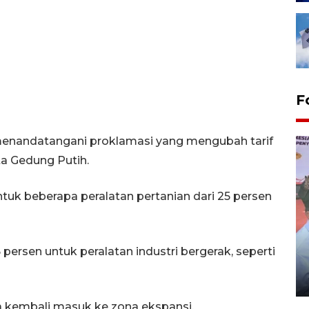
F
) menandatangani proklamasi yang mengubah tarif
ta Gedung Putih.
tuk beberapa peralatan pertanian dari 25 persen
Distribusi logistik pemilu
persen untuk peralatan industri bergerak, seperti
gunakan mobil jenazah
08 February 2024 15:30 WIB, 2024
ia kembali masuk ke zona ekspansi.