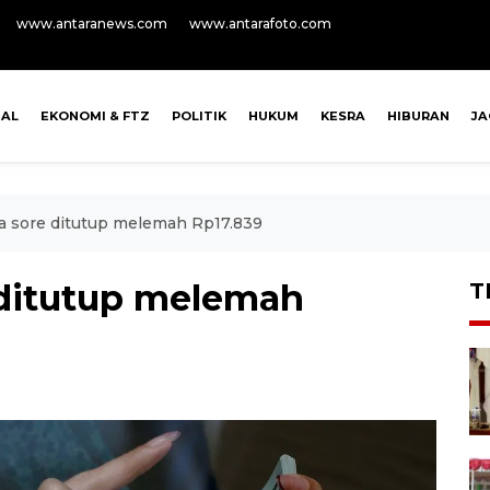
www.antaranews.com
www.antarafoto.com
NAL
EKONOMI & FTZ
POLITIK
HUKUM
KESRA
HIBURAN
J
a sore ditutup melemah Rp17.839
 ditutup melemah
T