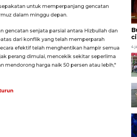
sepakatan untuk memperpanjang gencatan
rmuz dalam minggu depan.
B
gencatan senjata parsial antara Hizbullah dan
c
rbatas dari konflik yang telah memperparah
4 j
n secara efektif telah menghentikan hampir semua
jak perang dimulai, mencekik sekitar seperlima
an mendorong harga naik 50 persen atau lebih,"
turun