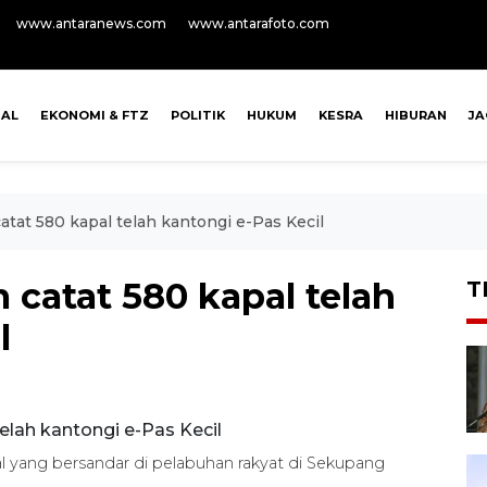
www.antaranews.com
www.antarafoto.com
NAL
EKONOMI & FTZ
POLITIK
HUKUM
KESRA
HIBURAN
J
at 580 kapal telah kantongi e-Pas Kecil
catat 580 kapal telah
T
l
l yang bersandar di pelabuhan rakyat di Sekupang