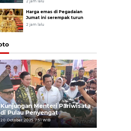
2 jam lalu
Harga emas di Pegadaian
Jumat ini serempak turun
2 jam lalu
oto
KPU Teta
Nyanyang
Kunjungan Menteri Pariwisata
dan wakil
di Pulau Penyengat
periode 
20 October 2025 7:51 WIB
09 January 20