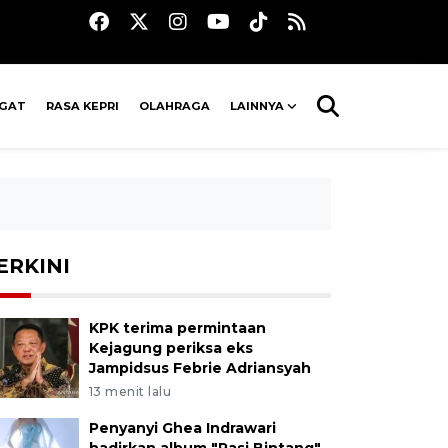
AGAT
RASA KEPRI
OLAHRAGA
LAINNYA
ERKINI
KPK terima permintaan
Kejagung periksa eks
Jampidsus Febrie Adriansyah
13 menit lalu
Penyanyi Ghea Indrawari