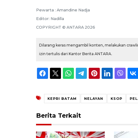
Pewarta :
Amandine Nadja
Editor:
Nadilla
COPYRIGHT ©
ANTARA
2026
Dilarang keras mengambil konten, melakukan crawlin
izin tertulis dari Kantor Berita ANTARA.
KEPRI BATAM
NELAYAN
KSOP
PE
Berita Terkait