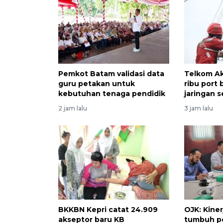
Pemkot Batam validasi data
Telkom A
guru petakan untuk
ribu port 
kebutuhan tenaga pendidik
jaringan s
2 jam lalu
3 jam lalu
BKKBN Kepri catat 24.909
OJK: Kine
akseptor baru KB
tumbuh po