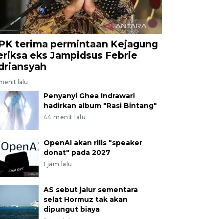
PK terima permintaan Kejagung
eriksa eks Jampidsus Febrie
driansyah
menit lalu
Penyanyi Ghea Indrawari
hadirkan album "Rasi Bintang"
44 menit lalu
OpenAI akan rilis "speaker
donat" pada 2027
1 jam lalu
AS sebut jalur sementara
selat Hormuz tak akan
dipungut biaya