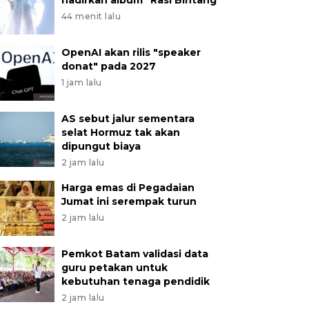
hadirkan album "Rasi Bintang"
44 menit lalu
OpenAI akan rilis "speaker
donat" pada 2027
1 jam lalu
AS sebut jalur sementara
selat Hormuz tak akan
dipungut biaya
2 jam lalu
Harga emas di Pegadaian
Jumat ini serempak turun
2 jam lalu
Pemkot Batam validasi data
guru petakan untuk
kebutuhan tenaga pendidik
2 jam lalu