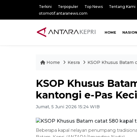
Terkini
Terpopuler
Top News
Tentang Kami
otomotif.antaranews.com
HOME
NASIO
Home
Kesra
KSOP Khusus Batam cat
KSOP Khusus Batam 
kantongi e-Pas Keci
Jumat, 5 Juni 2026 15:24 WIB
Beberapa kapal nelayan penumpang tradisiona
Batam, Kepri. (ANTARA/Amandine Nadja)