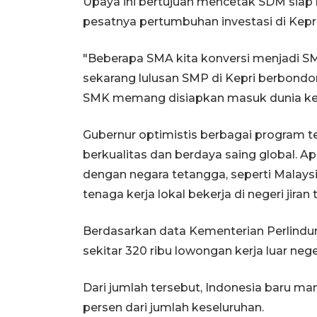
Upaya ini bertujuan mencetak SDM siap 
pesatnya pertumbuhan investasi di Kepri 
"Beberapa SMA kita konversi menjadi SMK
sekarang lulusan SMP di Kepri berbond
SMK memang disiapkan masuk dunia kerj
Gubernur optimistis berbagai program 
berkualitas dan berdaya saing global. A
dengan negara tetangga, seperti Malays
tenaga kerja lokal bekerja di negeri jiran 
Berdasarkan data Kementerian Perlindun
sekitar 320 ribu lowongan kerja luar neger
Dari jumlah tersebut, Indonesia baru 
persen dari jumlah keseluruhan.