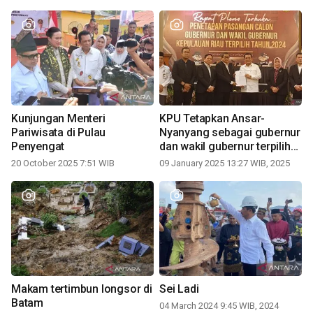
Kunjungan Menteri
KPU Tetapkan Ansar-
Pariwisata di Pulau
Nyanyang sebagai gubernur
Penyengat
dan wakil gubernur terpilih
periode 2025-2030
20 October 2025 7:51 WIB
09 January 2025 13:27 WIB, 2025
Makam tertimbun longsor di
Sei Ladi
Batam
04 March 2024 9:45 WIB, 2024