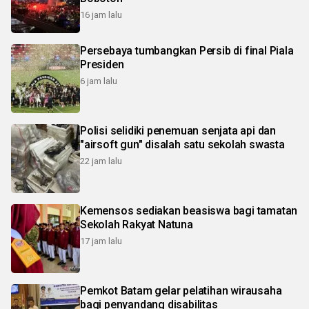
16 jam lalu
Persebaya tumbangkan Persib di final Piala
Presiden
6 jam lalu
Polisi selidiki penemuan senjata api dan
"airsoft gun" disalah satu sekolah swasta
22 jam lalu
Kemensos sediakan beasiswa bagi tamatan
Sekolah Rakyat Natuna
17 jam lalu
Pemkot Batam gelar pelatihan wirausaha
bagi penyandang disabilitas