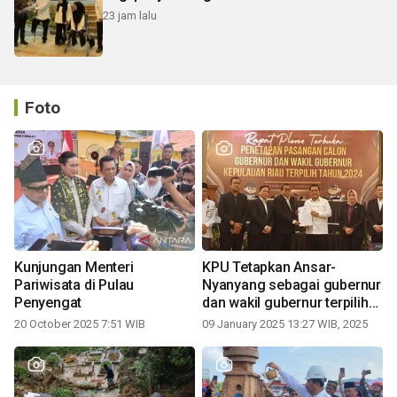
23 jam lalu
Foto
Kunjungan Menteri
KPU Tetapkan Ansar-
Pariwisata di Pulau
Nyanyang sebagai gubernur
Penyengat
dan wakil gubernur terpilih
periode 2025-2030
20 October 2025 7:51 WIB
09 January 2025 13:27 WIB, 2025