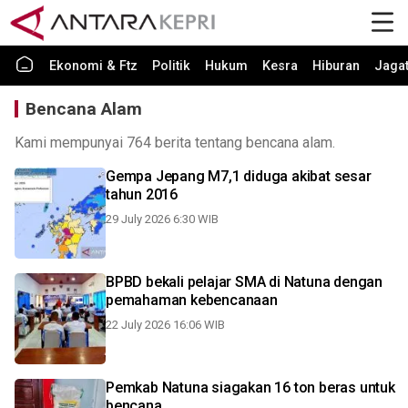
Ekonomi & Ftz
Politik
Hukum
Kesra
Hiburan
Jaga
Bencana Alam
Kami mempunyai 764 berita tentang bencana alam.
Gempa Jepang M7,1 diduga akibat sesar
tahun 2016
29 July 2026 6:30 WIB
BPBD bekali pelajar SMA di Natuna dengan
pemahaman kebencanaan
22 July 2026 16:06 WIB
Pemkab Natuna siagakan 16 ton beras untuk
bencana