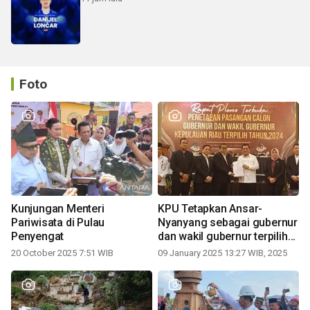
Foto
Kunjungan Menteri
KPU Tetapkan Ansar-
Pariwisata di Pulau
Nyanyang sebagai gubernur
Penyengat
dan wakil gubernur terpilih
periode 2025-2030
20 October 2025 7:51 WIB
09 January 2025 13:27 WIB, 2025