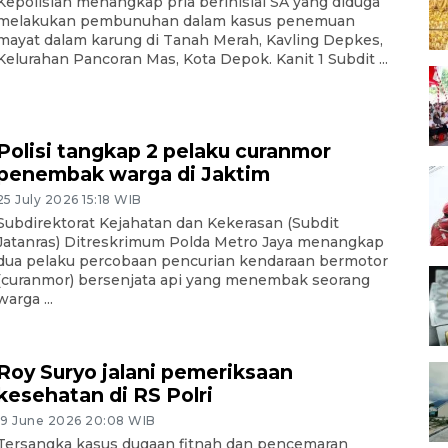
Kepolisian menangkap pria berinisial SA yang diduga
melakukan pembunuhan dalam kasus penemuan
mayat dalam karung di Tanah Merah, Kavling Depkes,
Kelurahan Pancoran Mas, Kota Depok. Kanit 1 Subdit ...
Polisi tangkap 2 pelaku curanmor
penembak warga di Jaktim
25 July 2026 15:18 WIB
Subdirektorat Kejahatan dan Kekerasan (Subdit
Jatanras) Ditreskrimum Polda Metro Jaya menangkap
dua pelaku percobaan pencurian kendaraan bermotor
(curanmor) bersenjata api yang menembak seorang
warga ...
Roy Suryo jalani pemeriksaan
kesehatan di RS Polri
19 June 2026 20:08 WIB
Tersangka kasus dugaan fitnah dan pencemaran