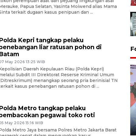
tokoh perempuan adat dan pejuang lingkungan asal
Merauke, Papua Selatan, Yasinta Moiwend alias Mama
Sinta terkait dugaan kasus penipuan dan ...
Polda Kepri tangkap pelaku
penebangan liar ratusan pohon di
F
Batam
07 May 2026 13:25 WIB
Kepolisian Daerah Kepulauan Riau (Polda Kepri)
melalui Subdit III Direktorat Reserse Kriminal Umum
(Ditreskrimum) menangkap seorang pria berinisial TN
terkait kasus penebangan ratusan pohon di ...
Polda Metro tangkap pelaku
Distribusi logistik pemilu
pembacokan pegawai toko roti
gunakan mobil jenazah
05 May 2026 15:16 WIB
08 February 2024 15:30 WIB, 2024
Polda Metro Jaya bersama Polres Metro Jakarta Barat
bergerak cepat dalam mengungkap kasus