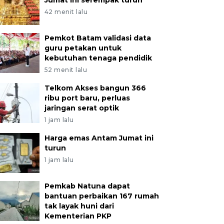
Jumat ini serempak turun
42 menit lalu
Pemkot Batam validasi data
guru petakan untuk
kebutuhan tenaga pendidik
52 menit lalu
Telkom Akses bangun 366
ribu port baru, perluas
jaringan serat optik
1 jam lalu
Harga emas Antam Jumat ini
turun
1 jam lalu
Pemkab Natuna dapat
bantuan perbaikan 167 rumah
tak layak huni dari
Kementerian PKP