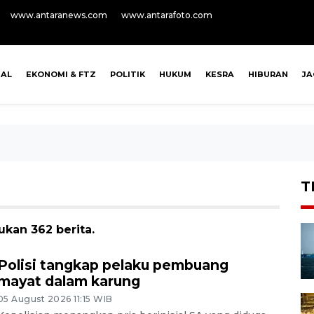
www.antaranews.com
www.antarafoto.com
NAL
EKONOMI & FTZ
POLITIK
HUKUM
KESRA
HIBURAN
J
T
kan 362 berita.
Polisi tangkap pelaku pembuang
mayat dalam karung
05 August 2026 11:15 WIB