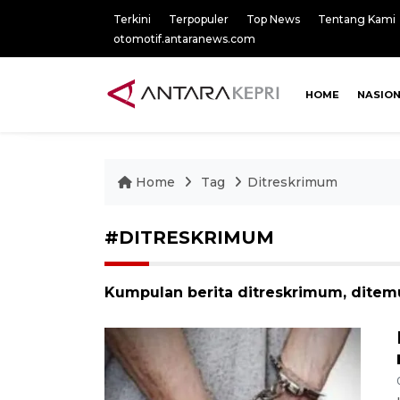
Terkini
Terpopuler
Top News
Tentang Kami
otomotif.antaranews.com
HOME
NASIO
Home
Tag
Ditreskrimum
#DITRESKRIMUM
Kumpulan berita ditreskrimum, ditemu