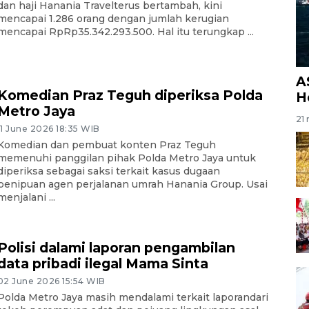
dan haji Hanania Travelterus bertambah, kini
mencapai 1.286 orang dengan jumlah kerugian
mencapai RpRp35.342.293.500. Hal itu terungkap ...
A
Komedian Praz Teguh diperiksa Polda
H
Metro Jaya
21 
11 June 2026 18:35 WIB
Komedian dan pembuat konten Praz Teguh
memenuhi panggilan pihak Polda Metro Jaya untuk
diperiksa sebagai saksi terkait kasus dugaan
penipuan agen perjalanan umrah Hanania Group. Usai
menjalani ...
Polisi dalami laporan pengambilan
data pribadi ilegal Mama Sinta
02 June 2026 15:54 WIB
Polda Metro Jaya masih mendalami terkait laporandari