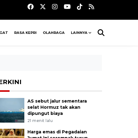
AGAT
RASA KEPRI
OLAHRAGA
LAINNYA
ERKINI
AS sebut jalur sementara
selat Hormuz tak akan
dipungut biaya
21 menit lalu
Harga emas di Pegadaian