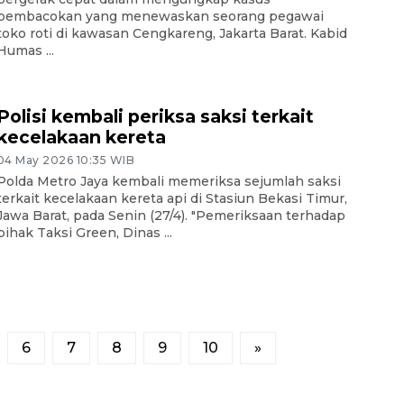
pembacokan yang menewaskan seorang pegawai
toko roti di kawasan Cengkareng, Jakarta Barat. Kabid
Humas ...
Polisi kembali periksa saksi terkait
kecelakaan kereta
04 May 2026 10:35 WIB
Polda Metro Jaya kembali memeriksa sejumlah saksi
terkait kecelakaan kereta api di Stasiun Bekasi Timur,
Jawa Barat, pada Senin (27/4). "Pemeriksaan terhadap
pihak Taksi Green, Dinas ...
6
7
8
9
10
»