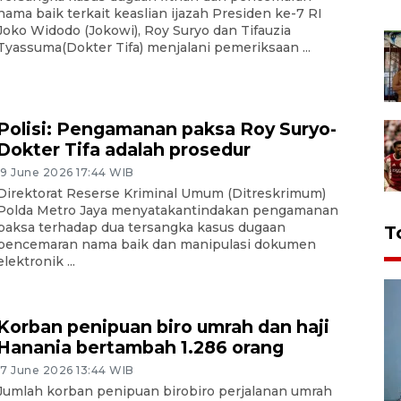
nama baik terkait keaslian ijazah Presiden ke-7 RI
Joko Widodo (Jokowi), Roy Suryo dan Tifauzia
Tyassuma(Dokter Tifa) menjalani pemeriksaan ...
Polisi: Pengamanan paksa Roy Suryo-
Dokter Tifa adalah prosedur
19 June 2026 17:44 WIB
Direktorat Reserse Kriminal Umum (Ditreskrimum)
Polda Metro Jaya menyatakantindakan pengamanan
paksa terhadap dua tersangka kasus dugaan
T
pencemaran nama baik dan manipulasi dokumen
elektronik ...
Korban penipuan biro umrah dan haji
Hanania bertambah 1.286 orang
17 June 2026 13:44 WIB
Jumlah korban penipuan birobiro perjalanan umrah