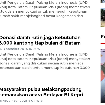
Unit Pengelola Darah Palang Merah Indonesia (UPD
PMI) Kota Batam, Kepulauan Riau (Kepri) memastikan
stok darah mencukupi untuk memenuhi kebutuhan
rumah sakit menjelanghari besar keagamaan dan ...
F
Donasi darah rutin jaga kebutuhan
3.000 kantong tiap bulan di Batam
14 December 2025 16:06 WIB
Unit Pengelola Darah Palang Merah Indonesia (UPD
PMI) Kota Batam, Kepulauan Riau (Kepri) menyatakan
donasi darah yang dilakukan secara rutin menjaga
ketersediaan darah untuk menutup kebutuhan 3.000
..
Distribusi logistik pemilu
Masyarakat pulau Belakangpadang
gunakan mobil jenazah
semarakkan acara Berlayar BI Kepri
08 February 2024 15:30 WIB, 2024
16 November 2025 9:04 WIB