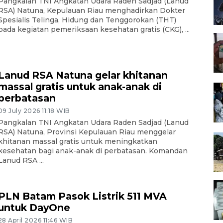
Pangkalan TNI Angkatan Udara Raden Sadjad (Lanud
RSA) Natuna, Kepulauan Riau menghadirkan Dokter
Spesialis Telinga, Hidung dan Tenggorokan (THT)
pada kegiatan pemeriksaan kesehatan gratis (CKG), ...
Lanud RSA Natuna gelar khitanan
massal gratis untuk anak-anak di
perbatasan
09 July 2026 11:18 WIB
Pangkalan TNI Angkatan Udara Raden Sadjad (Lanud
RSA) Natuna, Provinsi Kepulauan Riau menggelar
khitanan massal gratis untuk meningkatkan
kesehatan bagi anak-anak di perbatasan. Komandan
Lanud RSA ...
PLN Batam Pasok Listrik 511 MVA
untuk DayOne
28 April 2026 11:46 WIB