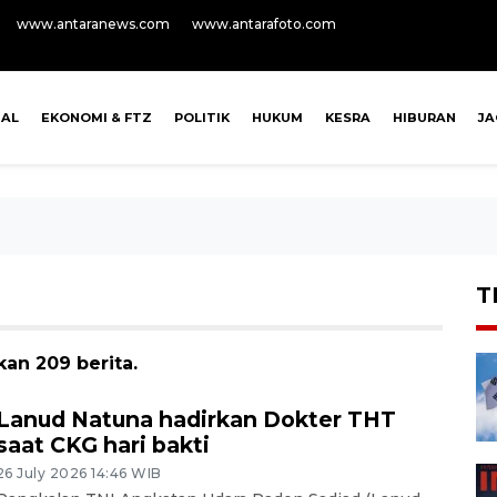
www.antaranews.com
www.antarafoto.com
NAL
EKONOMI & FTZ
POLITIK
HUKUM
KESRA
HIBURAN
J
T
an 209 berita.
Lanud Natuna hadirkan Dokter THT
saat CKG hari bakti
26 July 2026 14:46 WIB