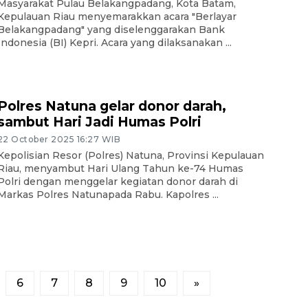
Masyarakat Pulau Belakangpadang, Kota Batam,
Kepulauan Riau menyemarakkan acara "Berlayar
Belakangpadang" yang diselenggarakan Bank
Indonesia (BI) Kepri. Acara yang dilaksanakan ...
Polres Natuna gelar donor darah,
sambut Hari Jadi Humas Polri
22 October 2025 16:27 WIB
Kepolisian Resor (Polres) Natuna, Provinsi Kepulauan
Riau, menyambut Hari Ulang Tahun ke-74 Humas
Polri dengan menggelar kegiatan donor darah di
Markas Polres Natunapada Rabu. Kapolres ...
6
7
8
9
10
»