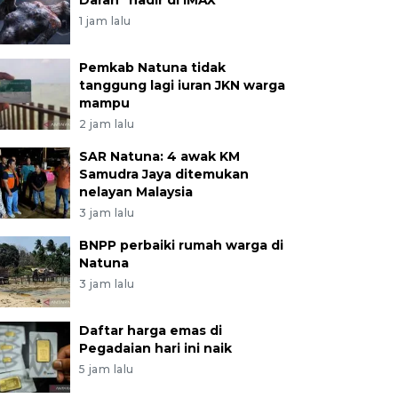
Darah" hadir di IMAX
1 jam lalu
Pemkab Natuna tidak
tanggung lagi iuran JKN warga
mampu
2 jam lalu
SAR Natuna: 4 awak KM
Samudra Jaya ditemukan
nelayan Malaysia
3 jam lalu
BNPP perbaiki rumah warga di
Natuna
3 jam lalu
Daftar harga emas di
Pegadaian hari ini naik
5 jam lalu