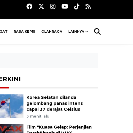
AGAT
RASA KEPRI
OLAHRAGA
LAINNYA
ERKINI
Korea Selatan dilanda
gelombang panas intens
capai 37 derajat Celsius
3 menit lalu
Film "Kuasa Gelap: Perjanjian