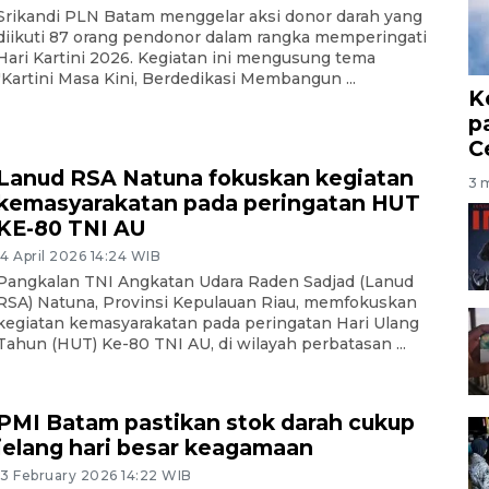
Srikandi PLN Batam menggelar aksi donor darah yang
diikuti 87 orang pendonor dalam rangka memperingati
Hari Kartini 2026. Kegiatan ini mengusung tema
"Kartini Masa Kini, Berdedikasi Membangun ...
K
p
C
Lanud RSA Natuna fokuskan kegiatan
3 m
kemasyarakatan pada peringatan HUT
KE-80 TNI AU
14 April 2026 14:24 WIB
Pangkalan TNI Angkatan Udara Raden Sadjad (Lanud
RSA) Natuna, Provinsi Kepulauan Riau, memfokuskan
kegiatan kemasyarakatan pada peringatan Hari Ulang
Tahun (HUT) Ke-80 TNI AU, di wilayah perbatasan ...
PMI Batam pastikan stok darah cukup
jelang hari besar keagamaan
13 February 2026 14:22 WIB