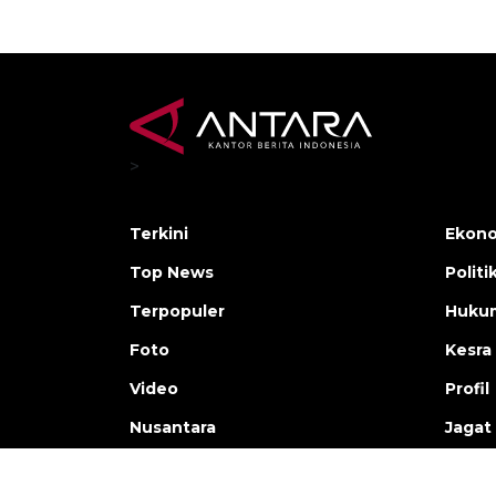
>
Terkini
Ekono
Top News
Politi
Terpopuler
Huku
Foto
Kesra
Video
Profil
Nusantara
Jagat