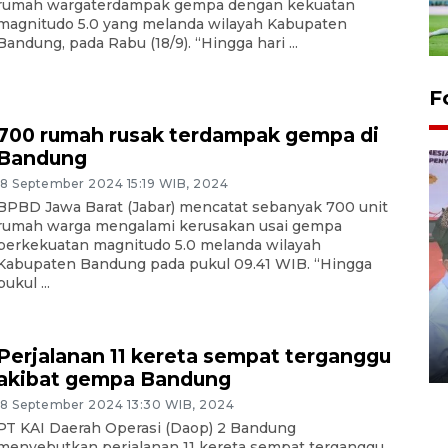
rumah wargaterdampak gempa dengan kekuatan
magnitudo 5.0 yang melanda wilayah Kabupaten
Bandung, pada Rabu (18/9). “Hingga hari ...
F
700 rumah rusak terdampak gempa di
Bandung
18 September 2024 15:19 WIB, 2024
BPBD Jawa Barat (Jabar) mencatat sebanyak 700 unit
rumah warga mengalami kerusakan usai gempa
berkekuatan magnitudo 5.0 melanda wilayah
Kabupaten Bandung pada pukul 09.41 WIB. “Hingga
pukul ...
Distribusi logistik pemilu
gunakan mobil jenazah
Perjalanan 11 kereta sempat terganggu
08 February 2024 15:30 WIB, 2024
akibat gempa Bandung
18 September 2024 13:30 WIB, 2024
PT KAI Daerah Operasi (Daop) 2 Bandung
menyebutkan perjalanan 11 kereta sempat terganggu