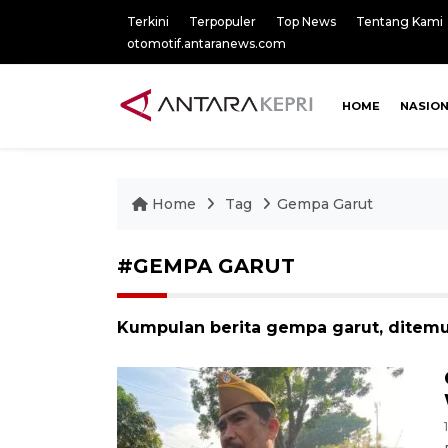
Terkini
Terpopuler
Top News
Tentang Kami
otomotif.antaranews.com
HOME
NASIO
Home
Tag
Gempa Garut
#GEMPA GARUT
Kumpulan berita gempa garut, ditemu