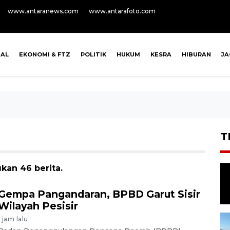
www.antaranews.com
www.antarafoto.com
NAL
EKONOMI & FTZ
POLITIK
HUKUM
KESRA
HIBURAN
J
T
kan 46 berita.
Gempa Pangandaran, BPBD Garut Sisir
Wilayah Pesisir
1 jam lalu