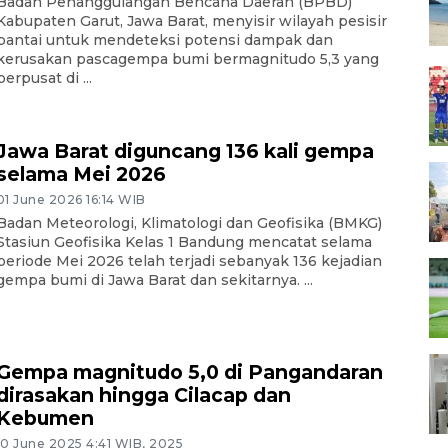
Badan Penanggulangan Bencana Daerah (BPBD)
Kabupaten Garut, Jawa Barat, menyisir wilayah pesisir
pantai untuk mendeteksi potensi dampak dan
kerusakan pascagempa bumi bermagnitudo 5,3 yang
berpusat di ...
Jawa Barat diguncang 136 kali gempa
selama Mei 2026
01 June 2026 16:14 WIB
Badan Meteorologi, Klimatologi dan Geofisika (BMKG)
Stasiun Geofisika Kelas 1 Bandung mencatat selama
periode Mei 2026 telah terjadi sebanyak 136 kejadian
gempa bumi di Jawa Barat dan sekitarnya. ...
Gempa magnitudo 5,0 di Pangandaran
dirasakan hingga Cilacap dan
Kebumen
10 June 2025 4:41 WIB, 2025