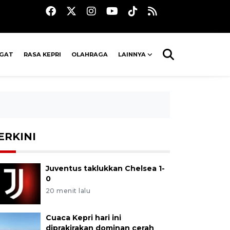
AGAT
RASA KEPRI
OLAHRAGA
LAINNYA
ERKINI
Juventus taklukkan Chelsea 1-
0
20 menit lalu
Cuaca Kepri hari ini
diprakirakan dominan cerah