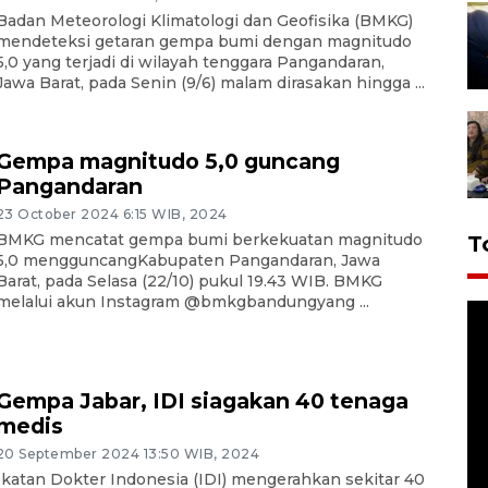
Badan Meteorologi Klimatologi dan Geofisika (BMKG)
mendeteksi getaran gempa bumi dengan magnitudo
5,0 yang terjadi di wilayah tenggara Pangandaran,
Jawa Barat, pada Senin (9/6) malam dirasakan hingga ...
Gempa magnitudo 5,0 guncang
Pangandaran
23 October 2024 6:15 WIB, 2024
BMKG mencatat gempa bumi berkekuatan magnitudo
T
5,0 mengguncangKabupaten Pangandaran, Jawa
Barat, pada Selasa (22/10) pukul 19.43 WIB. BMKG
melalui akun Instagram @bmkgbandungyang ...
Gempa Jabar, IDI siagakan 40 tenaga
medis
20 September 2024 13:50 WIB, 2024
Ikatan Dokter Indonesia (IDI) mengerahkan sekitar 40