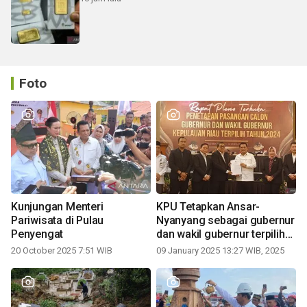
Foto
Kunjungan Menteri
KPU Tetapkan Ansar-
Pariwisata di Pulau
Nyanyang sebagai gubernur
Penyengat
dan wakil gubernur terpilih
periode 2025-2030
20 October 2025 7:51 WIB
09 January 2025 13:27 WIB, 2025