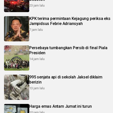
23 jam lalu
KPK terima permintaan Kejagung periksa eks
Jampidsus Febrie Adriansyah
7 jam lalu
Persebaya tumbangkan Persib di final Piala
Presiden
14 jam lalu
995 senjata api di sekolah Jaksel diklaim
berizin
13 jam lalu
Harga emas Antam Jumat ini turun
10 jam lalu