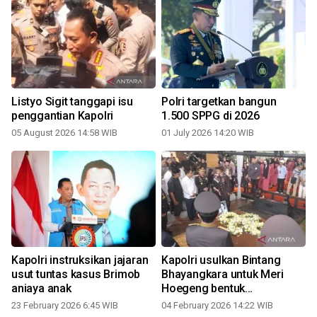
Listyo Sigit tanggapi isu
Polri targetkan bangun
penggantian Kapolri
1.500 SPPG di 2026
05 August 2026 14:58 WIB
01 July 2026 14:20 WIB
Kapolri instruksikan jajaran
Kapolri usulkan Bintang
usut tuntas kasus Brimob
Bhayangkara untuk Meri
aniaya anak
Hoegeng bentuk
penghormatan
23 February 2026 6:45 WIB
04 February 2026 14:22 WIB