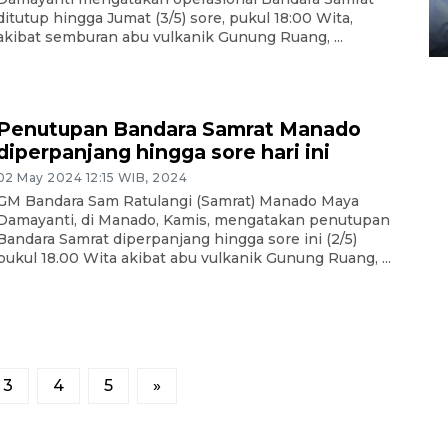
gunakan mobil jenazah
ditutup hingga Jumat (3/5) sore, pukul 18:00 Wita,
08 February 2024 15:30 WIB, 2024
akibat semburan abu vulkanik Gunung Ruang, ...
Penutupan Bandara Samrat Manado
diperpanjang hingga sore hari ini
02 May 2024 12:15 WIB, 2024
GM Bandara Sam Ratulangi (Samrat) Manado Maya
Damayanti, di Manado, Kamis, mengatakan penutupan
Bandara Samrat diperpanjang hingga sore ini (2/5)
pukul 18.00 Wita akibat abu vulkanik Gunung Ruang, ...
3
4
5
»