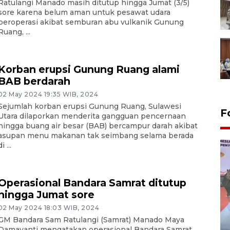
Ratulangi Manado masih ditutup hingga Jumat (3/5)
sore karena belum aman untuk pesawat udara
beroperasi akibat semburan abu vulkanik Gunung
Ruang, ...
Korban erupsi Gunung Ruang alami
BAB berdarah
02 May 2024 19:35 WIB, 2024
Sejumlah korban erupsi Gunung Ruang, Sulawesi
F
Utara dilaporkan menderita gangguan pencernaan
hingga buang air besar (BAB) bercampur darah akibat
asupan menu makanan tak seimbang selama berada
i ...
Operasional Bandara Samrat ditutup
hingga Jumat sore
02 May 2024 18:03 WIB, 2024
Distribusi logistik pemilu
GM Bandara Sam Ratulangi (Samrat) Manado Maya
Damayanti mengatakan operasional Bandara Samrat