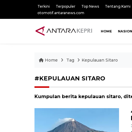
Terkini
Terpopuler
Top News
Tentang Kami
otomotif.antaranews.com
HOME
NASIO
Home
Tag
Kepulauan Sitaro
#KEPULAUAN SITARO
Kumpulan berita kepulauan sitaro, dit