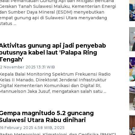
Balai Pemantauan Gunung Api dan Mitigasi Bencana
Gerakan Tanah Sulawesi Maluku, Kementerian Energi
dan Sumber Daya Mineral (ESDM) menyebutkan
empat gunung api di Sulawesi Utara menyandang
status ...
Aktivitas gunung api jadi penyebab
putusnya kabel laut 'Palapa Ring
Tengah'
12 November 2025 13:31 WIB
Kepala Balai Monitoring Spektrum Frekuensi Radio
Kelas II Manado, Direktorat Jenderal Infrastruktur
Digital Kementerian Komunikasi dan Digital RI,
Mannuelson Jaka Jusuf, mengatakan salah satu ...
Gempa magnitudo 5.2 guncang
Sulawesi Utara Rabu dinihari
26 February 2025 4:58 WIB, 2025
Badan Meteorologi, Klimatologi, dan Geofisika (BMKG)