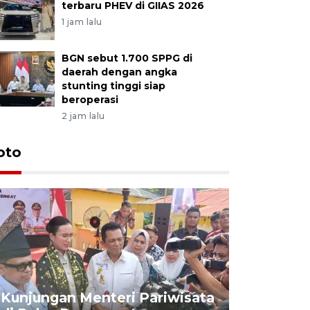
terbaru PHEV di GIIAS 2026
1 jam lalu
BGN sebut 1.700 SPPG di
daerah dengan angka
stunting tinggi siap
beroperasi
2 jam lalu
oto
KPU Teta
Nyanyang
Kunjungan Menteri Pariwisata
dan wakil