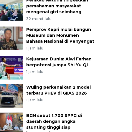
Pemkab Natuna tingkatkan
pemahaman masyarakat
mengenai gizi seimbang
32 menit lalu
Pemprov Kepri mulai bangun
Museum dan Monumen
Bahasa Nasional di Penyengat
1 jam lalu
Kejuaraan Dunia: Alwi Farhan
berpotensi jumpa Shi Yu Qi
1 jam lalu
Wuling perkenalkan 2 model
terbaru PHEV di GIIAS 2026
1 jam lalu
BGN sebut 1.700 SPPG di
daerah dengan angka
stunting tinggi siap