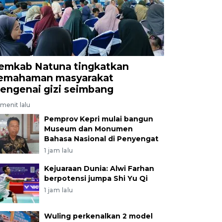
emkab Natuna tingkatkan
emahaman masyarakat
engenai gizi seimbang
menit lalu
Pemprov Kepri mulai bangun
Museum dan Monumen
Bahasa Nasional di Penyengat
1 jam lalu
Kejuaraan Dunia: Alwi Farhan
berpotensi jumpa Shi Yu Qi
1 jam lalu
Wuling perkenalkan 2 model