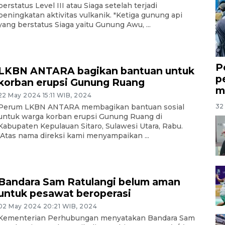
berstatus Level III atau Siaga setelah terjadi
peningkatan aktivitas vulkanik. "Ketiga gunung api
yang berstatus Siaga yaitu Gunung Awu, ...
P
LKBN ANTARA bagikan bantuan untuk
p
korban erupsi Gunung Ruang
m
22 May 2024 15:11 WIB, 2024
32 
Perum LKBN ANTARA membagikan bantuan sosial
untuk warga korban erupsi Gunung Ruang di
Kabupaten Kepulauan Sitaro, Sulawesi Utara, Rabu.
"Atas nama direksi kami menyampaikan ...
Bandara Sam Ratulangi belum aman
untuk pesawat beroperasi
02 May 2024 20:21 WIB, 2024
Kementerian Perhubungan menyatakan Bandara Sam