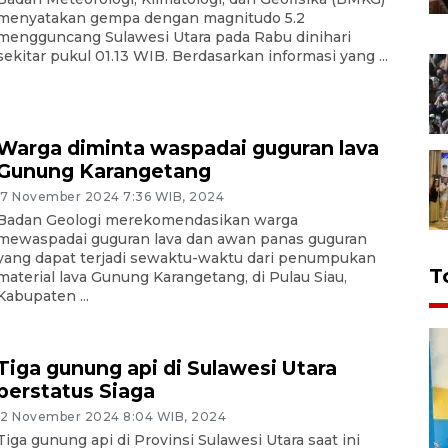
menyatakan gempa dengan magnitudo 5.2
mengguncang Sulawesi Utara pada Rabu dinihari
sekitar pukul 01.13 WIB. Berdasarkan informasi yang ...
Warga diminta waspadai guguran lava
Gunung Karangetang
17 November 2024 7:36 WIB, 2024
Badan Geologi merekomendasikan warga
mewaspadai guguran lava dan awan panas guguran
yang dapat terjadi sewaktu-waktu dari penumpukan
T
material lava Gunung Karangetang, di Pulau Siau,
Kabupaten ...
Tiga gunung api di Sulawesi Utara
berstatus Siaga
12 November 2024 8:04 WIB, 2024
Tiga gunung api di Provinsi Sulawesi Utara saat ini