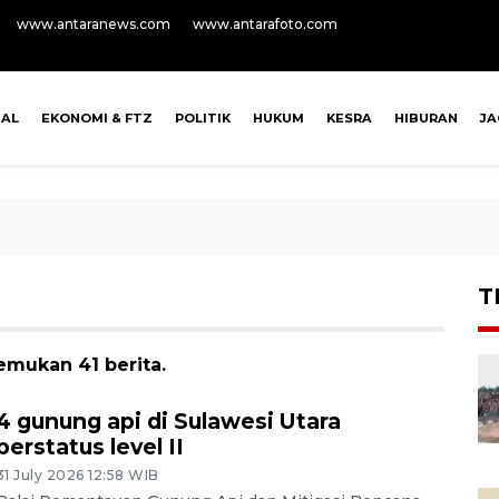
www.antaranews.com
www.antarafoto.com
NAL
EKONOMI & FTZ
POLITIK
HUKUM
KESRA
HIBURAN
J
T
emukan 41 berita.
4 gunung api di Sulawesi Utara
berstatus level II
31 July 2026 12:58 WIB