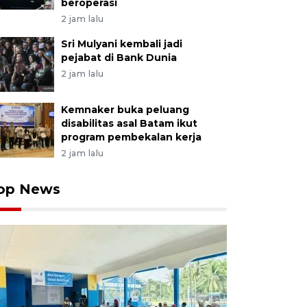
beroperasi
2 jam lalu
Sri Mulyani kembali jadi
pejabat di Bank Dunia
2 jam lalu
Kemnaker buka peluang
disabilitas asal Batam ikut
program pembekalan kerja
2 jam lalu
op News