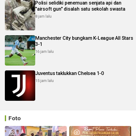
Polisi selidiki penemuan senjata api dan
"airsoft gun" disalah satu sekolah swasta
8 jam lalu
Manchester City bungkam K-League All Stars
3-1
16 jam lalu
Juventus taklukkan Chelsea 1-0
15 jam lalu
Foto