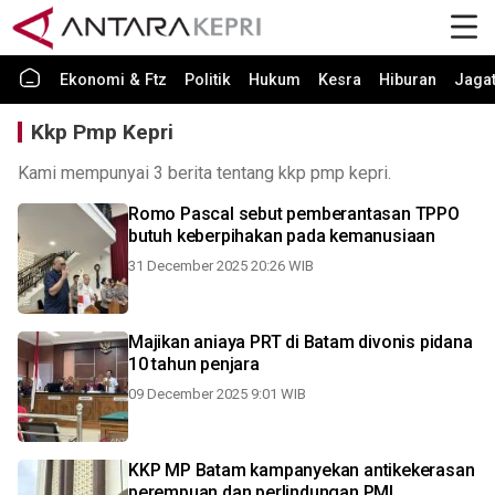
Ekonomi & Ftz
Politik
Hukum
Kesra
Hiburan
Jaga
Kkp Pmp Kepri
Kami mempunyai 3 berita tentang kkp pmp kepri.
Romo Pascal sebut pemberantasan TPPO
butuh keberpihakan pada kemanusiaan
31 December 2025 20:26 WIB
Majikan aniaya PRT di Batam divonis pidana
10 tahun penjara
09 December 2025 9:01 WIB
KKP MP Batam kampanyekan antikekerasan
perempuan dan perlindungan PMI