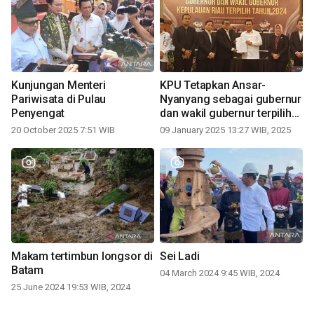
Kunjungan Menteri
KPU Tetapkan Ansar-
Pariwisata di Pulau
Nyanyang sebagai gubernur
Penyengat
dan wakil gubernur terpilih
periode 2025-2030
20 October 2025 7:51 WIB
09 January 2025 13:27 WIB, 2025
Makam tertimbun longsor di
Sei Ladi
Batam
04 March 2024 9:45 WIB, 2024
25 June 2024 19:53 WIB, 2024