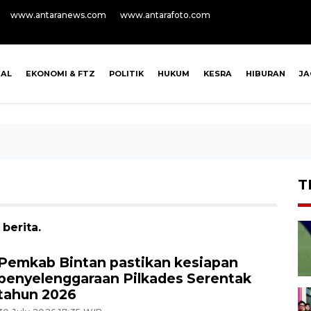
www.antaranews.com
www.antarafoto.com
NAL
EKONOMI & FTZ
POLITIK
HUKUM
KESRA
HIBURAN
J
T
berita.
Pemkab Bintan pastikan kesiapan
penyelenggaraan Pilkades Serentak
tahun 2026