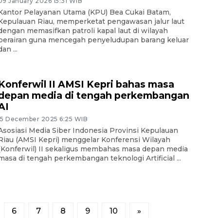
09 January 2026 15:31 WIB
Kantor Pelayanan Utama (KPU) Bea Cukai Batam,
Kepulauan Riau, memperketat pengawasan jalur laut
dengan memasifkan patroli kapal laut di wilayah
perairan guna mencegah penyeludupan barang keluar
dan ...
Konferwil II AMSI Kepri bahas masa
depan media di tengah perkembangan
AI
15 December 2025 6:25 WIB
Asosiasi Media Siber Indonesia Provinsi Kepulauan
Riau (AMSI Kepri) menggelar Konferensi Wilayah
(Konferwil) II sekaligus membahas masa depan media
masa di tengah perkembangan teknologi Artificial ...
6
7
8
9
10
»