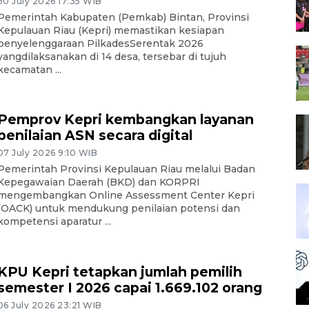
30 July 2026 17:35 WIB
Pemerintah Kabupaten (Pemkab) Bintan, Provinsi
Kepulauan Riau (Kepri) memastikan kesiapan
penyelenggaraan PilkadesSerentak 2026
yangdilaksanakan di 14 desa, tersebar di tujuh
kecamatan ...
Pemprov Kepri kembangkan layanan
penilaian ASN secara digital
07 July 2026 9:10 WIB
Pemerintah Provinsi Kepulauan Riau melalui Badan
Kepegawaian Daerah (BKD) dan KORPRI
mengembangkan Online Assessment Center Kepri
(OACK) untuk mendukung penilaian potensi dan
kompetensi aparatur ...
KPU Kepri tetapkan jumlah pemilih
semester I 2026 capai 1.669.102 orang
06 July 2026 23:21 WIB