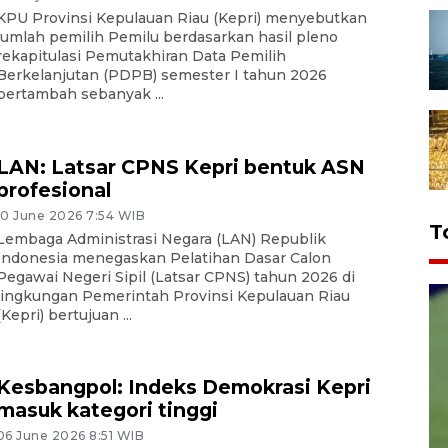
KPU Provinsi Kepulauan Riau (Kepri) menyebutkan
jumlah pemilih Pemilu berdasarkan hasil pleno
rekapitulasi Pemutakhiran Data Pemilih
Berkelanjutan (PDPB) semester I tahun 2026
bertambah sebanyak ...
LAN: Latsar CPNS Kepri bentuk ASN
profesional
10 June 2026 7:54 WIB
T
Lembaga Administrasi Negara (LAN) Republik
Indonesia menegaskan Pelatihan Dasar Calon
Pegawai Negeri Sipil (Latsar CPNS) tahun 2026 di
lingkungan Pemerintah Provinsi Kepulauan Riau
(Kepri) bertujuan ...
Kesbangpol: Indeks Demokrasi Kepri
masuk kategori tinggi
06 June 2026 8:51 WIB