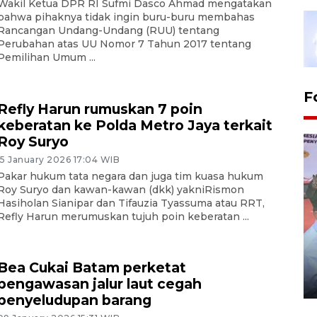
Wakil Ketua DPR RI Sufmi Dasco Ahmad mengatakan
bahwa pihaknya tidak ingin buru-buru membahas
Rancangan Undang-Undang (RUU) tentang
Perubahan atas UU Nomor 7 Tahun 2017 tentang
Pemilihan Umum ...
F
Refly Harun rumuskan 7 poin
keberatan ke Polda Metro Jaya terkait
Roy Suryo
15 January 2026 17:04 WIB
Pakar hukum tata negara dan juga tim kuasa hukum
Roy Suryo dan kawan-kawan (dkk) yakniRismon
Hasiholan Sianipar dan Tifauzia Tyassuma atau RRT,
Refly Harun merumuskan tujuh poin keberatan ...
Distribusi logistik pemilu
gunakan mobil jenazah
Bea Cukai Batam perketat
08 February 2024 15:30 WIB, 2024
pengawasan jalur laut cegah
penyeludupan barang