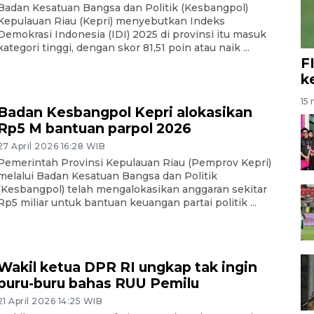
Badan Kesatuan Bangsa dan Politik (Kesbangpol)
Kepulauan Riau (Kepri) menyebutkan Indeks
Demokrasi Indonesia (IDI) 2025 di provinsi itu masuk
kategori tinggi, dengan skor 81,51 poin atau naik ...
F
k
15 
Badan Kesbangpol Kepri alokasikan
Rp5 M bantuan parpol 2026
27 April 2026 16:28 WIB
Pemerintah Provinsi Kepulauan Riau (Pemprov Kepri)
melalui Badan Kesatuan Bangsa dan Politik
(Kesbangpol) telah mengalokasikan anggaran sekitar
Rp5 miliar untuk bantuan keuangan partai politik ...
Wakil ketua DPR RI ungkap tak ingin
buru-buru bahas RUU Pemilu
21 April 2026 14:25 WIB