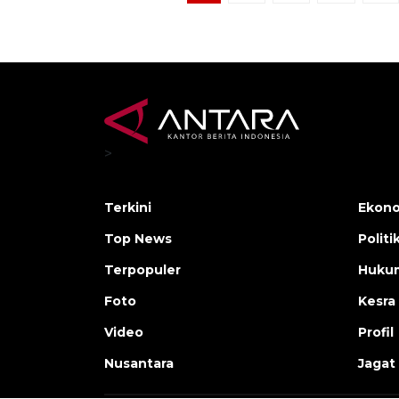
>
Terkini
Ekono
Top News
Politi
Terpopuler
Huku
Foto
Kesra
Video
Profil
Nusantara
Jagat