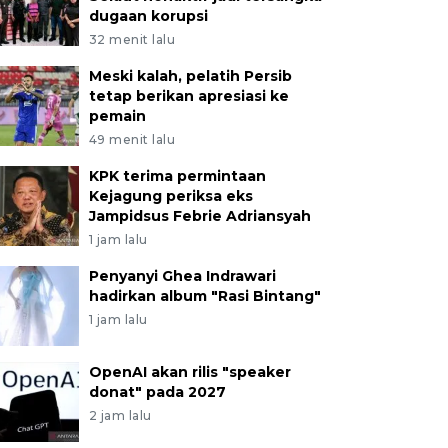
dugaan korupsi
32 menit lalu
Meski kalah, pelatih Persib
tetap berikan apresiasi ke
pemain
49 menit lalu
KPK terima permintaan
Kejagung periksa eks
Jampidsus Febrie Adriansyah
1 jam lalu
Penyanyi Ghea Indrawari
hadirkan album "Rasi Bintang"
1 jam lalu
OpenAI akan rilis "speaker
donat" pada 2027
2 jam lalu