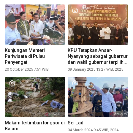
Kunjungan Menteri
KPU Tetapkan Ansar-
Pariwisata di Pulau
Nyanyang sebagai gubernur
Penyengat
dan wakil gubernur terpilih
periode 2025-2030
20 October 2025 7:51 WIB
09 January 2025 13:27 WIB, 2025
Makam tertimbun longsor di
Sei Ladi
Batam
04 March 2024 9:45 WIB, 2024