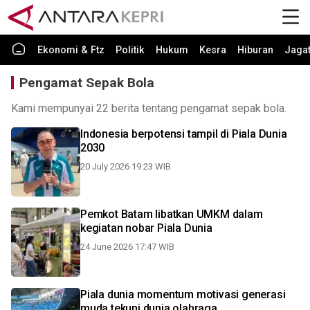
Ekonomi & Ftz
Politik
Hukum
Kesra
Hiburan
Jaga
Pengamat Sepak Bola
Kami mempunyai 22 berita tentang pengamat sepak bola.
Indonesia berpotensi tampil di Piala Dunia
2030
20 July 2026 19:23 WIB
Pemkot Batam libatkan UMKM dalam
kegiatan nobar Piala Dunia
24 June 2026 17:47 WIB
Piala dunia momentum motivasi generasi
muda tekuni dunia olahraga