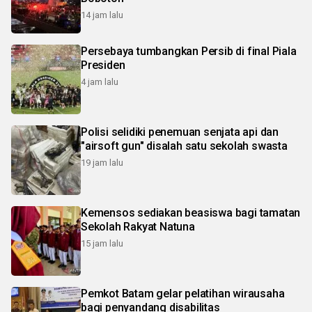
14 jam lalu
Persebaya tumbangkan Persib di final Piala
Presiden
4 jam lalu
Polisi selidiki penemuan senjata api dan
"airsoft gun" disalah satu sekolah swasta
19 jam lalu
Kemensos sediakan beasiswa bagi tamatan
Sekolah Rakyat Natuna
15 jam lalu
Pemkot Batam gelar pelatihan wirausaha
bagi penyandang disabilitas