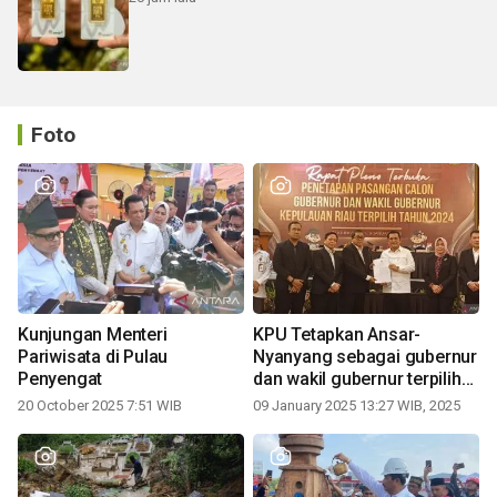
Foto
Kunjungan Menteri
KPU Tetapkan Ansar-
Pariwisata di Pulau
Nyanyang sebagai gubernur
Penyengat
dan wakil gubernur terpilih
periode 2025-2030
20 October 2025 7:51 WIB
09 January 2025 13:27 WIB, 2025