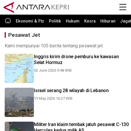
Ekonomi & Ftz
Politik
Hukum
Kesra
Hiburan
Jaga
Pesawat Jet
Kami mempunyai 105 berita tentang pesawat jet.
Inggris kirim drone pemburu ke kawasan
Selat Hormuz
02 June 2026 9:48 WIB
Israel serang 28 wilayah di Lebanon
13 May 2026 16:27 WIB
Militer Iran klaim tembak jatuh pesawat C-130
Hercules kedua milik AS