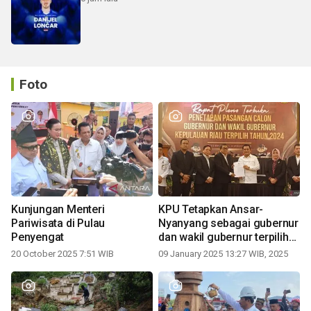
Foto
Kunjungan Menteri
KPU Tetapkan Ansar-
Pariwisata di Pulau
Nyanyang sebagai gubernur
Penyengat
dan wakil gubernur terpilih
periode 2025-2030
20 October 2025 7:51 WIB
09 January 2025 13:27 WIB, 2025