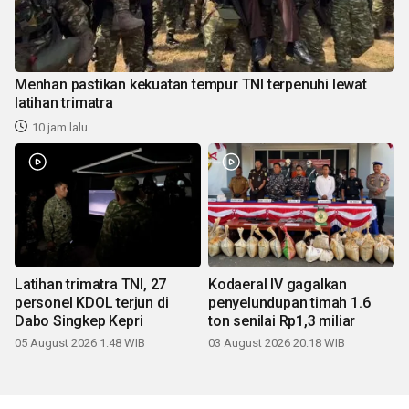
Menhan pastikan kekuatan tempur TNI terpenuhi lewat
latihan trimatra
10 jam lalu
Latihan trimatra TNI, 27
Kodaeral IV gagalkan
personel KDOL terjun di
penyelundupan timah 1.6
Dabo Singkep Kepri
ton senilai Rp1,3 miliar
05 August 2026 1:48 WIB
03 August 2026 20:18 WIB