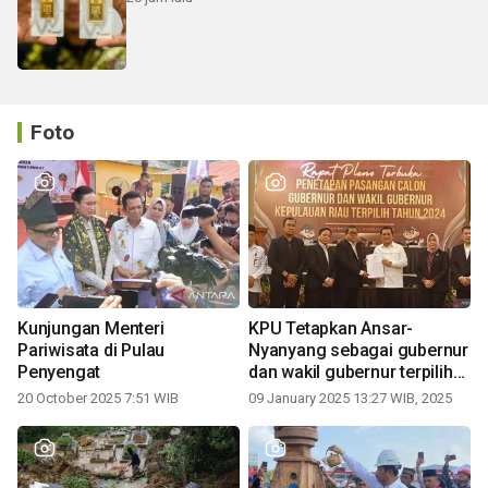
Foto
Kunjungan Menteri
KPU Tetapkan Ansar-
Pariwisata di Pulau
Nyanyang sebagai gubernur
Penyengat
dan wakil gubernur terpilih
periode 2025-2030
20 October 2025 7:51 WIB
09 January 2025 13:27 WIB, 2025