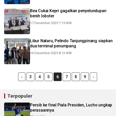
Bea Cukai Kepri gagalkan penyelundupan
benih lobster
17 December 2025 7:19 WIB
Libur Nataru, Pelindo Tanjungpinang siapkan
dua terminal penumpang
16 December 2025 8:13 WIB
3
4
5
6
7
8
9
Terpopuler
Persib ke final Piala Presiden, Lucho ungkap
perasaannya