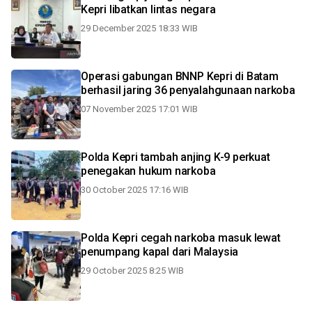
Kepri libatkan lintas negara
29 December 2025 18:33 WIB
Operasi gabungan BNNP Kepri di Batam
berhasil jaring 36 penyalahgunaan narkoba
07 November 2025 17:01 WIB
Polda Kepri tambah anjing K-9 perkuat
penegakan hukum narkoba
30 October 2025 17:16 WIB
Polda Kepri cegah narkoba masuk lewat
penumpang kapal dari Malaysia
29 October 2025 8:25 WIB