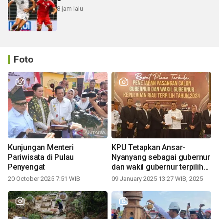
8 jam lalu
Foto
Kunjungan Menteri
KPU Tetapkan Ansar-
Pariwisata di Pulau
Nyanyang sebagai gubernur
Penyengat
dan wakil gubernur terpilih
periode 2025-2030
20 October 2025 7:51 WIB
09 January 2025 13:27 WIB, 2025