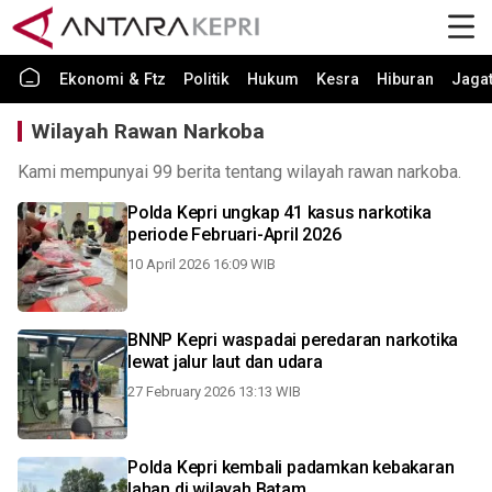
Ekonomi & Ftz
Politik
Hukum
Kesra
Hiburan
Jaga
Wilayah Rawan Narkoba
Kami mempunyai 99 berita tentang wilayah rawan narkoba.
Polda Kepri ungkap 41 kasus narkotika
periode Februari-April 2026
10 April 2026 16:09 WIB
BNNP Kepri waspadai peredaran narkotika
lewat jalur laut dan udara
27 February 2026 13:13 WIB
Polda Kepri kembali padamkan kebakaran
lahan di wilayah Batam