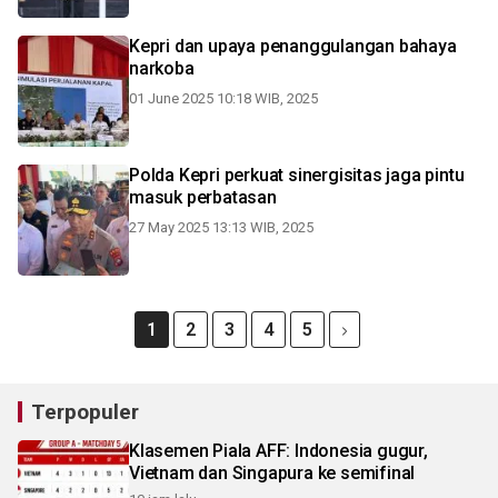
Kepri dan upaya penanggulangan bahaya
narkoba
01 June 2025 10:18 WIB, 2025
Polda Kepri perkuat sinergisitas jaga pintu
masuk perbatasan
27 May 2025 13:13 WIB, 2025
1
2
3
4
5
Terpopuler
Klasemen Piala AFF: Indonesia gugur,
Vietnam dan Singapura ke semifinal