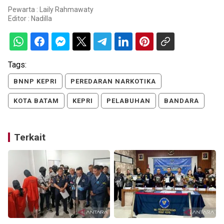
Pewarta : Laily Rahmawaty
Editor :
Nadilla
Tags:
BNNP KEPRI
PEREDARAN NARKOTIKA
KOTA BATAM
KEPRI
PELABUHAN
BANDARA
Terkait