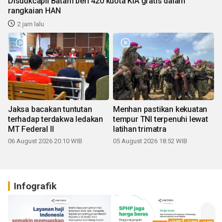
Disdukcapil Batam beri 420 kuota KIA gratis dalam
rangkaian HAN
2 jam lalu
Jaksa bacakan tuntutan
Menhan pastikan kekuatan
terhadap terdakwa ledakan
tempur TNI terpenuhi lewat
MT Federal II
latihan trimatra
06 August 2026 20:10 WIB
05 August 2026 18:52 WIB
Infografik