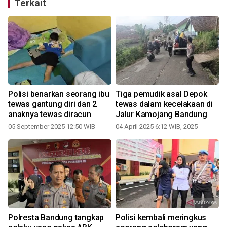
Terkait
n
Polisi benarkan seorang ibu
Tiga pemudik asal Depok
tewas gantung diri dan 2
tewas dalam kecelakaan di
anaknya tewas diracun
Jalur Kamojang Bandung
05 September 2025 12:50 WIB
04 April 2025 6:12 WIB, 2025
Polresta Bandung tangkap
Polisi kembali meringkus