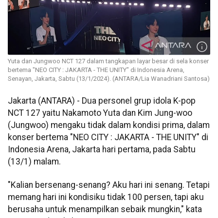
Yuta dan Jungwoo NCT 127 dalam tangkapan layar besar di sela konser
bertema "NEO CITY : JAKARTA - THE UNITY" di Indonesia Arena,
Senayan, Jakarta, Sabtu (13/1/2024). (ANTARA/Lia Wanadriani Santosa)
Jakarta (ANTARA) - Dua personel grup idola K-pop
NCT 127 yaitu Nakamoto Yuta dan Kim Jung-woo
(Jungwoo) mengaku tidak dalam kondisi prima, dalam
konser bertema "NEO CITY : JAKARTA - THE UNITY" di
Indonesia Arena, Jakarta hari pertama, pada Sabtu
(13/1) malam.
"Kalian bersenang-senang? Aku hari ini senang. Tetapi
memang hari ini kondisiku tidak 100 persen, tapi aku
berusaha untuk menampilkan sebaik mungkin," kata