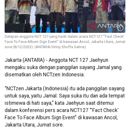
Delapan anggota NCT 127 yang hadir dalam acara NCT127 "‘Fact Check’
Face To Face Album Sign Event" di kawasan Ancol, Jakarta Utara, Jumat
sore (8/12/2023). (ANTARA/Vinny Shoffa Salma)
Jakarta (ANTARA) - Anggota NCT 127 Jaehyun
mengaku suka dengan panggilan sayang Jamal yang
disematkan oleh NCTzen Indonesia.
“NCTzen Jakarta (Indonesia) itu ada panggilan sayang
untuk saya, yaitu Jamal. Saya suka itu dan ada tempat
istimewa di hati saya,” kata Jaehyun saat ditemui
dalam konferensi pers acara NCT127 "'Fact Check'
Face To Face Album Sign Event" di kawasan Ancol,
Jakarta Utara, Jumat sore.