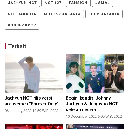
JAEHYUN NCT
NCT 127
FANSIGN
JAMAL
NCT JAKARTA
NCT 127 JAKARTA
KPOP JAKARTA
KONSER KPOP
Terkait
Jaehyun NCT rilis versi
Begini kondisi Johnny,
aransemen "Forever Only"
Jaehyun & Jungwoo NCT
setelah cedera
06 January 2023 10:59 WIB, 2023
1
10 December 2022 6:05 WIB, 2022